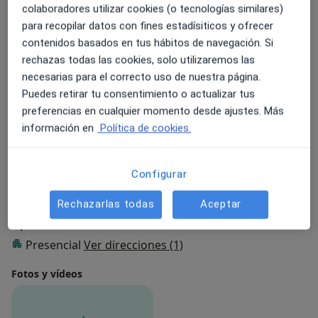
colaboradores utilizar cookies (o tecnologías similares)
prevención de la enfermedad respiratoria, así como en
para recopilar datos con fines estadísiticos y ofrecer
la valoración y aplicación de estrategias de fisioterapia
contenidos basados en tus hábitos de navegación. Si
respiratoria entre nuestros enfermos.
rechazas todas las cookies, solo utilizaremos las
necesarias para el correcto uso de nuestra página.
Sobre mí
ver más
Puedes retirar tu consentimiento o actualizar tus
Especialista en:
preferencias en cualquier momento desde ajustes. Más
Circulación pulmonar
información en
Política de cookies.
Principales enfermedades tratadas
Alveolitis fibrosante
Anomalías alveolares
Configurar
Asma
Rechazarlas todas
Aceptar
Tipos de consulta
Presencial
Ver direcciones (1)
Fotos y vídeos