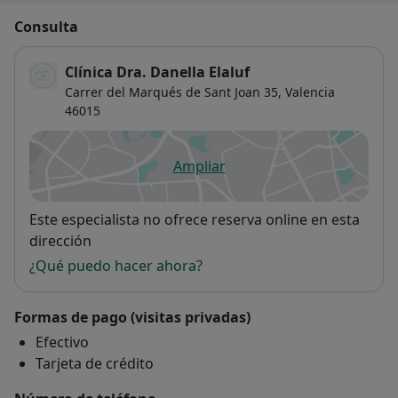
Consulta
Clínica Dra. Danella Elaluf
Carrer del Marqués de Sant Joan 35,
Valencia
46015
Ampliar
se abre en una nueva pestañ
Disponibilidad
Este especialista no ofrece reserva online en esta
dirección
¿Qué puedo hacer ahora?
Formas de pago (visitas privadas)
Efectivo
Tarjeta de crédito