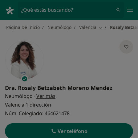
Men
¿Qué estás buscando?
Página De Inicio
Neumólogo
Valencia
Rosaly Betz
Cambiar de ciudad
Dra.
Rosaly Betzabeth Moreno Mendez
sobre las especializaciones
Neumólogo
·
Ver más
Valencia
1 dirección
Núm. Colegiado: 464621478
Ver teléfono