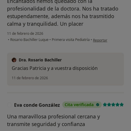
Encantados hemos quedado con la
profesionalidad de la doctora. Nos ha tratado
estupendamente, además nos ha trasmitido
calma y tranquilidad. Un placer
11 de febrero de 2026
en opinión del usuario 
•
Rosario Bachiller Luque
•
Primera visita Pediatría
•
Reportar
Dra. Rosario Bachiller
Gracias Patricia y a vuestra disposición
11 de febrero de 2026
Eva conde González
Cita verificada
E
Una maravillosa profesional cercana y
transmite seguridad y confianza