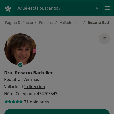
Men
¿Qué estás buscando?
Página De Inicio
Pediatra
Valladolid
Rosario Bachill
Cambiar de ciudad
Dra.
Rosario Bachiller
sobre las especializaciones
Pediatra
·
Ver más
Valladolid
1 dirección
Núm. Colegiado: 474703543
71 opiniones