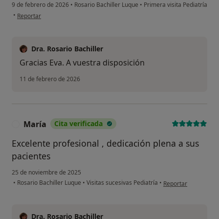
9 de febrero de 2026
•
Rosario Bachiller Luque
•
Primera visita Pediatría
en opinión del usuario Eva conde González
•
Reportar
Dra. Rosario Bachiller
Gracias Eva. A vuestra disposición
11 de febrero de 2026
María
Cita verificada
M
Excelente profesional , dedicación plena a sus
pacientes
25 de noviembre de 2025
en opinión del usuar
•
Rosario Bachiller Luque
•
Visitas sucesivas Pediatría
•
Reportar
Dra. Rosario Bachiller