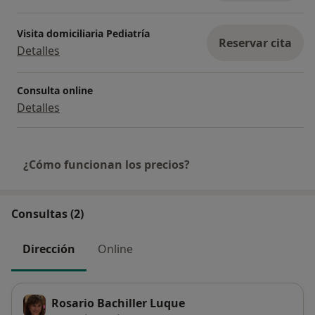
Medicina y Cirugía de Valladolid.
Enero 2006
Visita domiciliaria Pediatría
Reservar cita
Ha docente y ponente en 54 cursos y sesiones
Detalles
relacionados con la Pediatría
Coordinadora de Pediatría del programa “Vamos a
Consulta online
ver” de Televisión Castilla y León
Detalles
¿Cómo funcionan los precios?
Consultas (2)
Dirección
Online
Rosario Bachiller Luque