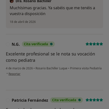
Dra. Rosario Bachiller
Muchísimas gracias. Ya sabéis que me tenéis a
vuestra disposición
18 de abril de 2026
N.G.
Cita verificada
N
Excelente profesional se le nota su vocación
como pediatra
4 de marzo de 2026
•
Rosario Bachiller Luque
•
Primera visita Pediatría
en opinión del usuario N.G.
•
Reportar
Patricia Fernández
Cita verificada
P