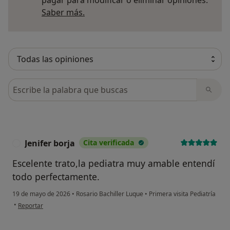
Más información sobre opiniones
Saber más.
Busca en opiniones
Jenifer borja
Cita verificada
J
Escelente trato,la pediatra muy amable entendí
todo perfectamente.
19 de mayo de 2026
•
Rosario Bachiller Luque
•
Primera visita Pediatría
en opinión del usuario Jenifer borja
•
Reportar