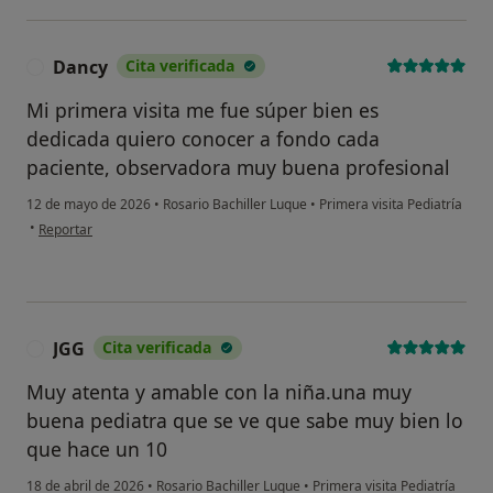
Dancy
Cita verificada
D
Mi primera visita me fue súper bien es
dedicada quiero conocer a fondo cada
paciente, observadora muy buena profesional
12 de mayo de 2026
•
Rosario Bachiller Luque
•
Primera visita Pediatría
en opinión del usuario Dancy
•
Reportar
JGG
Cita verificada
J
Muy atenta y amable con la niña.una muy
buena pediatra que se ve que sabe muy bien lo
que hace un 10
18 de abril de 2026
•
Rosario Bachiller Luque
•
Primera visita Pediatría