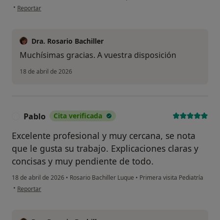
en opinión del usuario JGG
•
Reportar
Dra. Rosario Bachiller
Muchísimas gracias. A vuestra disposición
18 de abril de 2026
Pablo
Cita verificada
P
Excelente profesional y muy cercana, se nota
que le gusta su trabajo. Explicaciones claras y
concisas y muy pendiente de todo.
18 de abril de 2026
•
Rosario Bachiller Luque
•
Primera visita Pediatría
en opinión del usuario Pablo
•
Reportar