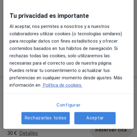
Ha recibido otros 15 Premios de Investigación.
Tu privacidad es importante
Pediatra “Visiting” en el Departamento de Pediatría de
la “Mayo Clinic”. Rochester, Minnesota, EEUU.
Al aceptar, nos permites a nosotros y a nuestros
colaboradores utilizar cookies (o tecnologías similares)
Tutora para formación MIR, Tutora de Trabajos de Fin
para recopilar datos con fines estadísiticos y ofrecer
Ver galería (5)
de grado
contenidos basados en tus hábitos de navegación. Si
Investigadora en 16 proyectos de Investigación
rechazas todas las cookies, solo utilizaremos las
subvencionados por estamentos públicos y privados
Mostrar más detalles
necesarias para el correcto uso de nuestra página.
sobre la experiencia
Directora de 5 Tesis doctorales
Puedes retirar tu consentimiento o actualizar tus
Autora de 14 Libros completos, 7 Capítulos de Libro, 99
preferencias en cualquier momento desde ajustes. Más
Publicaciones
información en
Política de cookies.
Servicios y precios
la Especialidad (19 Internacionales y 80 Nacionales),
124 Comunicaciones a Reuniones y Congresos
Visitas sucesivas Pediatría
Reservar cita
Científicos
Configurar
Detalles
Miembro de la Comisión de Formación e Investigación
Rechazarlas todas
Aceptar
del Área Este de Valladolid: 2002- hasta la actualidad.
Primera visita Pediatría
Reservar cita
30 €
Detalles
Académica corresponsal de la Real Academia de