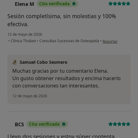
Elena M
Cita verificada
E
Sesión completísima, sin molestias y 100%
efectiva.
12 de mayo de 2026
en opinión del usuar
•
Clínica Thuban
•
Consultas Sucesivas de Osteopatía
•
Reportar
Samuel Cobo Sesmero
Muchas gracias por tu comentario Elena.
Un gusto obtener resultados y encima hacerlo
con conversaciones tan interesantes.
12 de mayo de 2026
BCS
Cita verificada
B
Llevo dos sesiones y estoy súper contenta