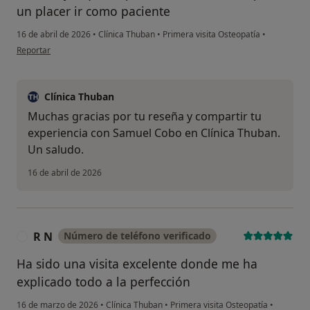
un placer ir como paciente
16 de abril de 2026
•
Clínica Thuban
•
Primera visita Osteopatía
•
en opinión del usuario Carol mm
Reportar
Clínica Thuban
Muchas gracias por tu reseña y compartir tu
experiencia con Samuel Cobo en Clínica Thuban.
Un saludo.
16 de abril de 2026
R N
Número de teléfono verificado
R
Ha sido una visita excelente donde me ha
explicado todo a la perfección
16 de marzo de 2026
•
Clínica Thuban
•
Primera visita Osteopatía
•