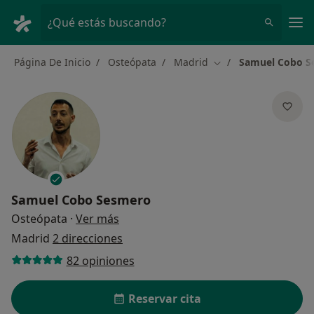
Men
¿Qué estás buscando?
Página De Inicio
Osteópata
Madrid
Samuel Cobo S
Cambiar de ciudad
Samuel Cobo Sesmero
sobre las especializaciones
Osteópata
·
Ver más
Madrid
2 direcciones
82 opiniones
Reservar cita