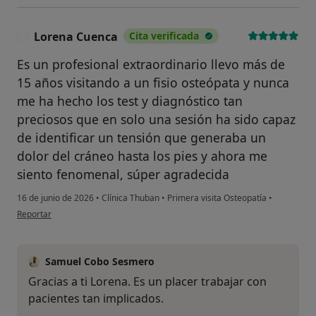
Lorena Cuenca
Cita verificada
L
Es un profesional extraordinario llevo más de
15 años visitando a un fisio osteópata y nunca
me ha hecho los test y diagnóstico tan
preciosos que en solo una sesión ha sido capaz
de identificar un tensión que generaba un
dolor del cráneo hasta los pies y ahora me
siento fenomenal, súper agradecida
16 de junio de 2026
•
Clínica Thuban
•
Primera visita Osteopatía
•
en opinión del usuario Lorena Cuenca
Reportar
Samuel Cobo Sesmero
Gracias a ti Lorena. Es un placer trabajar con
pacientes tan implicados.