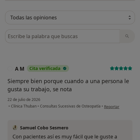
Busca en opiniones
A M
Cita verificada
A
Siempre bien porque cuando a una persona le
gusta su trabajo, se nota
22 de julio de 2026
en opinión del usuar
•
Clínica Thuban
•
Consultas Sucesivas de Osteopatía
•
Reportar
Samuel Cobo Sesmero
Con pacientes así es muy fácil que le guste a