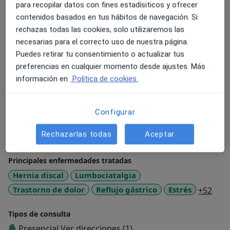
corporal y mejorar, de manera natural, su calidad de
para recopilar datos con fines estadísiticos y ofrecer
vida. Le invitamos a reservar su cita con nuestro
contenidos basados en tus hábitos de navegación. Si
equipo y comenzar su camino hacia el bienestar
rechazas todas las cookies, solo utilizaremos las
integral.
necesarias para el correcto uso de nuestra página.
Puedes retirar tu consentimiento o actualizar tus
Sobre mí
ver más
preferencias en cualquier momento desde ajustes. Más
Especialista en:
información en
Política de cookies.
Osteopatía
Osteopatía pediátrica
Configurar
Osteopatía del deporte
Osteopatía sacrocraneal
Rechazarlas todas
Aceptar
Mostrar más detalles
Principales enfermedades tratadas
Hernia discal
Lumbociatalgia
a11y
Trastorno de dolor
Reflujo gástrico
Estrés
+52
Tipos de consulta
Presencial
Ver direcciones (1)