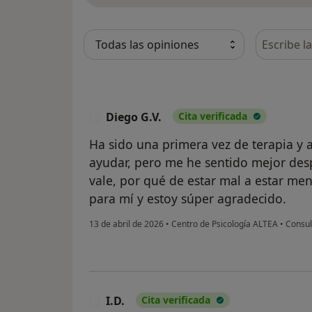
Busca en 
Diego G.V.
Cita verificada
D
Ha sido una primera vez de terapia y
ayudar, pero me he sentido mejor des
vale, por qué de estar mal a estar 
para mí y estoy súper agradecido.
13 de abril de 2026
•
Centro de Psicología ALTEA
•
Consul
I.D.
Cita verificada
I