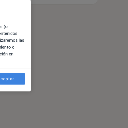
es (o
contenidos
lizaremos las
miento o
ción en
ceptar