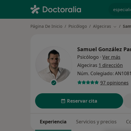
especiali
Página De Inicio
Psicólogo
Algeciras
Sam
Cambiar 
Samuel González Pa
sobr
Psicólogo
·
Ver más
Algeciras
1 dirección
Núm. Colegiado: AN108
97 opiniones
Reservar cita
Experiencia
Servicios y precios
Co