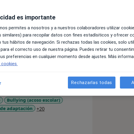
acidad es importante
 nos permites a nosotros y a nuestros colaboradores utilizar cooki
 similares) para recopilar datos con fines estadísiticos y ofrecer 
 tus hábitos de navegación. Si rechazas todas las cookies, solo uti
dad Nacional de Educación a Distancia
 para el correcto uso de nuestra página. Puedes retirar tu consenti
nte de ciencias de mi promoción.
 tus preferencias en cualquier momento desde ajustes. Más informa
tro de psicología Altea de Algeciras,
e cookies.
s con más de 30 años de experiencia.
nducta, la rama de la psicología
umulada.
Rechazarlas todas
A
r
a empatía y desde la aceptación
 desde esa aceptación se puede
o
Bullying (acoso escolar)
 terapéuticos.
a11y_sr_more_diseases
 de adaptación
+20