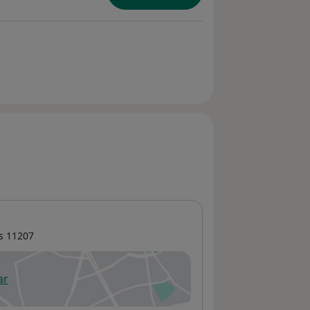
s
11207
ar
 abre en una nueva pestaña