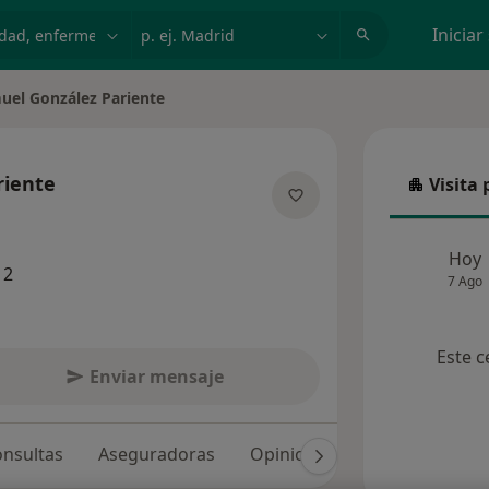
dad, enfermedad o nombre
p. ej. Madrid
Iniciar
uel González Pariente
de ciudad
riente
Visita 
Visita p
e las especializaciones
Hoy
12
7 Ago
Este c
Enviar mensaje
nsultas
Aseguradoras
Opiniones (97)
Dudas sol