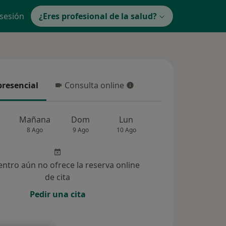
 sesión
¿Eres profesional de la salud?
presencial
Consulta online
resencial
Consulta online
Mañana
Dom
Lun
Mar
Mié
8 Ago
9 Ago
10 Ago
11 Ago
12 Ag
entro aún no ofrece la reserva online
de cita
Pedir una cita
ucionadas (5)