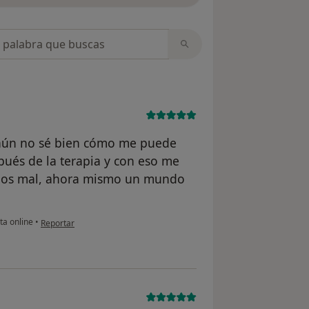
opiniones
 aún no sé bien cómo me puede
pués de la terapia y con eso me
menos mal, ahora mismo un mundo
en opinión del usuario Diego G.V.
ta online
•
Reportar