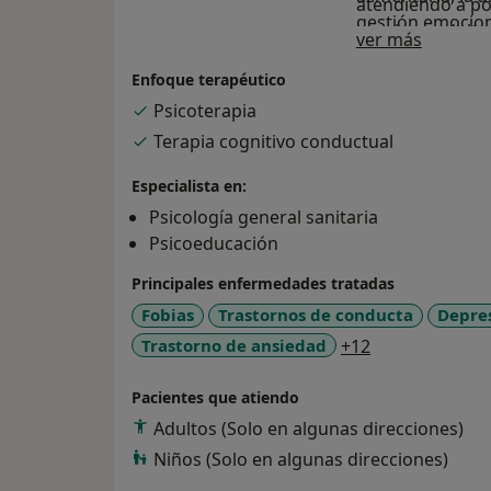
atendiendo a pob
gestión emociona
parejas y adulto
Sobre m
ver más
Protocolos Trans
Enfoque terapéutico
Psicoterapia
Terapia cognitivo conductual
Especialista en:
Psicología general sanitaria
Psicoeducación
Principales enfermedades tratadas
Fobias
Trastornos de conducta
Depre
a11y_sr_more_
Trastorno de ansiedad
+12
Pacientes que atiendo
Adultos (Solo en algunas direcciones)
Niños (Solo en algunas direcciones)