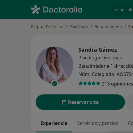
especiali
Página De Inicio
Psicólogo
Benalmádena
S
Sandra Gámez
sobre
Psicóloga
·
Ver más
Benalmádena
1 direcció
Núm. Colegiado: AO079
213 opinione
Reservar cita
Experiencia
Servicios y precios
Co