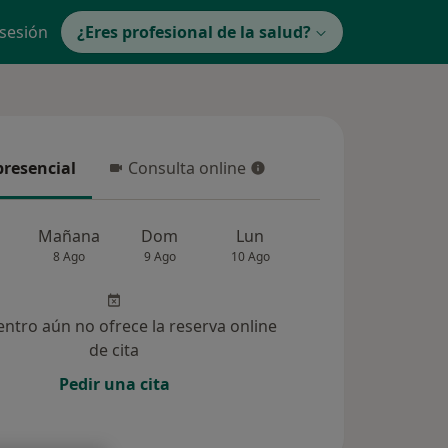
 sesión
¿Eres profesional de la salud?
presencial
Consulta online
resencial
Consulta online
Mañana
Dom
Lun
Mar
Mié
8 Ago
9 Ago
10 Ago
11 Ago
12 Ag
entro aún no ofrece la reserva online
de cita
Pedir una cita