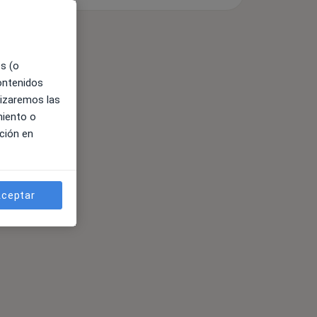
es (o
contenidos
lizaremos las
miento o
ción en
ceptar