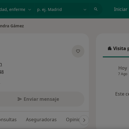
dad, enfermedad o nombre
p. ej. Madrid
Iniciar
andra Gámez
Visita 
Visita p
 las especializaciones
n
Hoy
48
7 Ago
s
Este c
Enviar mensaje
nsultas
Aseguradoras
Opiniones (213)