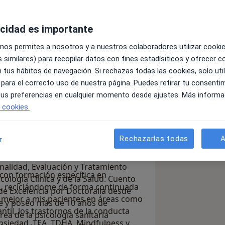
acidad es importante
 nos permites a nosotros y a nuestros colaboradores utilizar cooki
 similares) para recopilar datos con fines estadísiticos y ofrecer 
 tus hábitos de navegación. Si rechazas todas las cookies, solo uti
oy Sandra Gámez, Psicóloga Sanitaria y
 para el correcto uso de nuestra página. Puedes retirar tu consenti
e salud mental de Centro Equilibra.
 tus preferencias en cualquier momento desde ajustes. Más informa
sicología por la Universidad de Málaga
e cookies.
 sanitaria. Postgrado en Investigación
cos e Intervención en Psicología de la
Rechazarlas todas
A
r
en Violencia de Género, con
e itinerario curricular vinculado con
nalidad, Evaluación y Tratamiento
on formación específica en
icología Clínica y de la Salud. Cuento
s, reciclándome de forma continuada
de Excelencia por Doctoralia desde
s mejor a mis pacientes en áreas como
e y poseo más de 10 años de
antil, los trastornos de la conducta
rea de la psicología sanitaria
ansiedad, TEA, TDHA, Mindfulness y