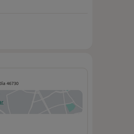
día
46730
ar
 abre en una nueva pestaña