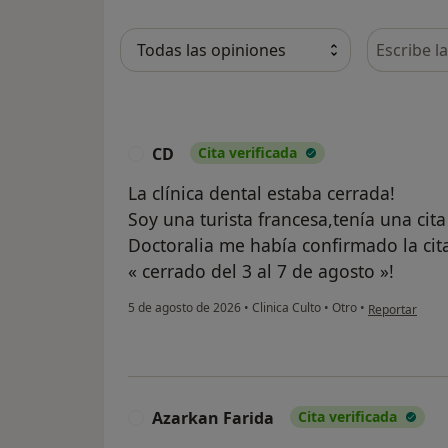
Busca en 
CD
Cita verificada
C
La clínica dental estaba cerrada!
Soy una turista francesa,tenía una cit
Doctoralia me había confirmado la cit
« cerrado del 3 al 7 de agosto »!
en opinión del
5 de agosto de 2026
•
Clinica Culto
•
Otro
•
Reportar
Azarkan Farida
Cita verificada
A