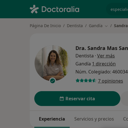
especiali
Página De Inicio
Dentista
Gandía
Sandra
Cambiar de 
Dra.
Sandra Mas San
sobre 
Dentista
·
Ver más
Gandía
1 dirección
Núm. Colegiado: 46003
7 opiniones
Reservar cita
Experiencia
Servicios y precios
Co