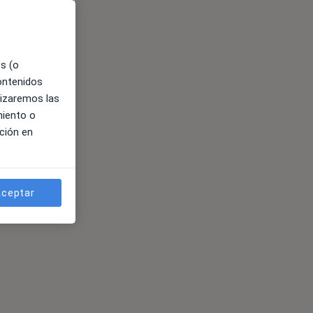
es (o
contenidos
lizaremos las
miento o
ción en
ceptar