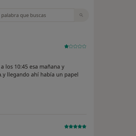
opiniones
a a los 10:45 esa mañana y
a.y llegando ahí había un papel
 usuario CD