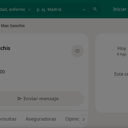
dad, enfermedad o nombre
p. ej. Madrid
Iniciar
 Mas Sanchis
ciudad
chis
Hoy
8 Ago
las especializaciones
400
Este c
Enviar mensaje
nsultas
Aseguradoras
Opiniones (7)