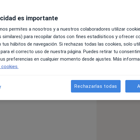
acidad es importante
ad de Valencia en el 2008. En 2011 me
 nos permites a nosotros y a nuestros colaboradores utilizar cooki
sta, donde combinaba el trabajo con el
 similares) para recopilar datos con fines estadísiticos y ofrecer 
sidad de Tolouse.
 tus hábitos de navegación. Si rechazas todas las cookies, solo uti
ental Avanzada de la University College
 para el correcto uso de nuestra página. Puedes retirar tu consenti
como profesora.
 tus preferencias en cualquier momento desde ajustes. Más informa
e cookies.
de Gandia con la intención de ofrecer
 y un trato más cercano a mis
esión, y con la última tecnología.
Rechazarlas todas
A
r