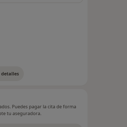
detalles
bre la dirección
vados. Puedes pagar la cita de forma
epte tu aseguradora.