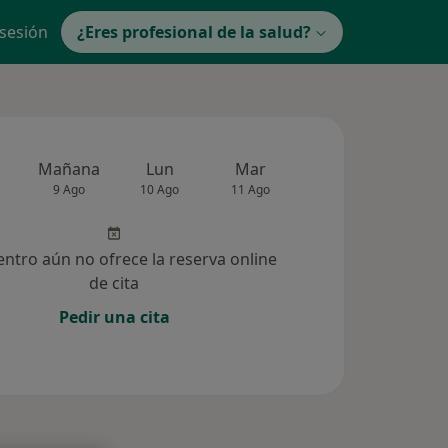
 sesión
¿Eres profesional de la salud?
Mañana
Lun
Mar
Mié
Jue
9 Ago
10 Ago
11 Ago
12 Ago
13 Ag
entro aún no ofrece la reserva online
de cita
Pedir una cita