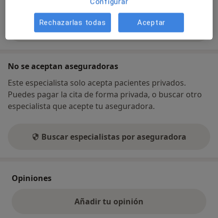
Configurar
Rechazarlas todas
Aceptar
Mostrar más detalles
sobre la dirección
No se aceptan aseguradoras
Este especialista solo acepta pacientes privados.
Puedes pagar la cita de forma privada, o buscar otro
especialista que acepte tu aseguradora.
Buscar especialistas por aseguradora
Opiniones
Añadir tu opinión