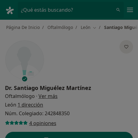
Men
¿Qué estás buscando?
Página De Inicio
Oftalmólogo
León
Santiago Migué
Cambiar de ciudad
Dr.
Santiago Miguélez Martínez
sobre las especializaciones
Oftalmólogo
·
Ver más
León
1 dirección
Núm. Colegiado: 242848350
4 opiniones