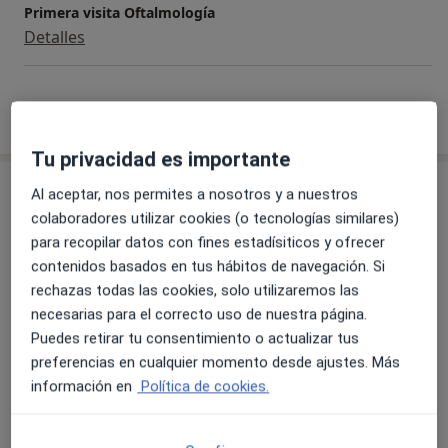
Primera visita Oftalmología
Detalles
¿Cómo funcionan los precios?
Tu privacidad es importante
Consulta
Al aceptar, nos permites a nosotros y a nuestros
colaboradores utilizar cookies (o tecnologías similares)
Hospital de León, CAULE
para recopilar datos con fines estadísiticos y ofrecer
Calle San Antonio, 1,
León
24008
contenidos basados en tus hábitos de navegación. Si
rechazas todas las cookies, solo utilizaremos las
necesarias para el correcto uso de nuestra página.
Ampliar
se abre en una nueva pestañ
Puedes retirar tu consentimiento o actualizar tus
preferencias en cualquier momento desde ajustes. Más
Disponibilidad
Este especialista no ofrece reserva online en esta
información en
Política de cookies.
dirección
¿Qué puedo hacer ahora?