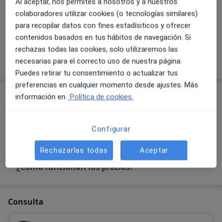
Pacientes que atiendo
Al aceptar, nos permites a nosotros y a nuestros
colaboradores utilizar cookies (o tecnologías similares)
Adultos
para recopilar datos con fines estadísiticos y ofrecer
Niños
contenidos basados en tus hábitos de navegación. Si
rechazas todas las cookies, solo utilizaremos las
Mostrar más detalles
necesarias para el correcto uso de nuestra página.
sobre la experiencia
Puedes retirar tu consentimiento o actualizar tus
preferencias en cualquier momento desde ajustes. Más
Servicios y precios
información en
Política de cookies.
Primera visita Psicología
Detalles
Configurar
Rechazarlas todas
Aceptar
¿Cómo funcionan los precios?
Consulta