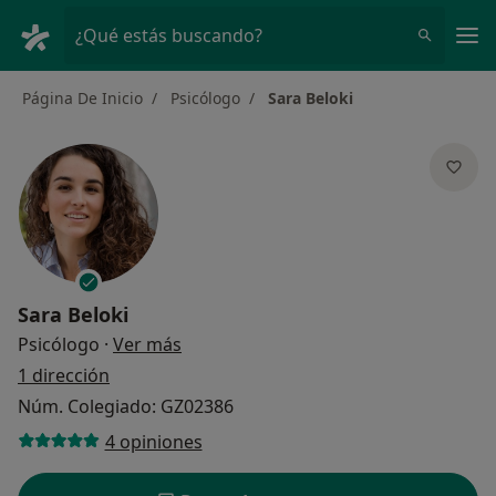
Men
¿Qué estás buscando?
Página De Inicio
Psicólogo
Sara Beloki
Sara Beloki
sobre las especializaciones
Psicólogo
·
Ver más
1 dirección
Núm. Colegiado: GZ02386
4 opiniones