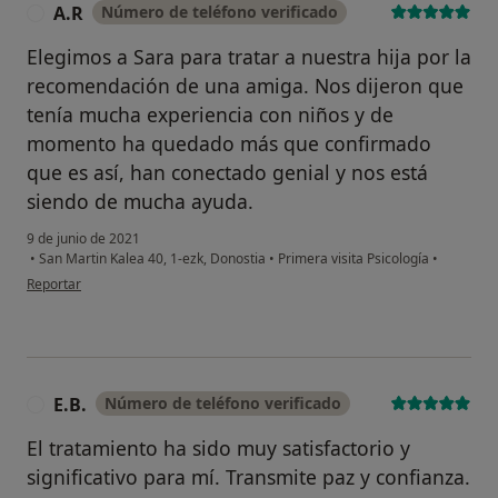
A.R
Número de teléfono verificado
A
Elegimos a Sara para tratar a nuestra hija por la
recomendación de una amiga. Nos dijeron que
tenía mucha experiencia con niños y de
momento ha quedado más que confirmado
que es así, han conectado genial y nos está
siendo de mucha ayuda.
9 de junio de 2021
•
San Martin Kalea 40, 1-ezk, Donostia
•
Primera visita Psicología
•
en opinión del usuario A.R
Reportar
E.B.
Número de teléfono verificado
E
El tratamiento ha sido muy satisfactorio y
significativo para mí. Transmite paz y confianza.