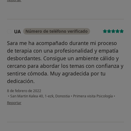
UA
Número de teléfono verificado
U
Sara me ha acompañado durante mi proceso
de terapia con una profesionalidad y empatía
desbordantes. Consigue un ambiente cálido y
cercano para abordar los temas con confianza y
sentirse cómoda. Muy agradecida por tu
dedicación.
8 de febrero de 2022
•
San Martin Kalea 40, 1-ezk, Donostia
•
Primera visita Psicología
•
en opinión del usuario UA
Reportar