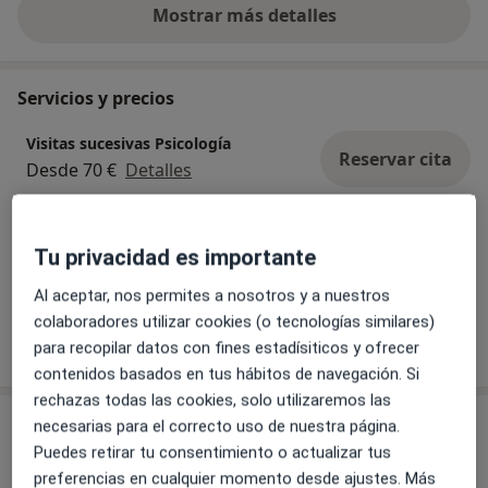
Mostrar más detalles
sobre la experiencia
Servicios y precios
Visitas sucesivas Psicología
Reservar cita
Desde 70 €
Detalles
Consulta online
Tu privacidad es importante
Desde 70 €
Detalles
Al aceptar, nos permites a nosotros y a nuestros
colaboradores utilizar cookies (o tecnologías similares)
¿Cómo funcionan los precios?
para recopilar datos con fines estadísiticos y ofrecer
contenidos basados en tus hábitos de navegación. Si
rechazas todas las cookies, solo utilizaremos las
Consultas (2)
necesarias para el correcto uso de nuestra página.
Puedes retirar tu consentimiento o actualizar tus
Dirección
Online
preferencias en cualquier momento desde ajustes. Más