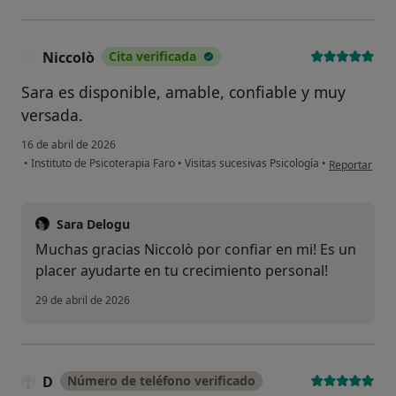
Niccolò
Cita verificada
N
Sara es disponible, amable, confiable y muy
versada.
16 de abril de 2026
en opinión de
•
Instituto de Psicoterapia Faro
•
Visitas sucesivas Psicología
•
Reportar
Sara Delogu
Muchas gracias Niccolò por confiar en mi! Es un
placer ayudarte en tu crecimiento personal!
29 de abril de 2026
D
Número de teléfono verificado