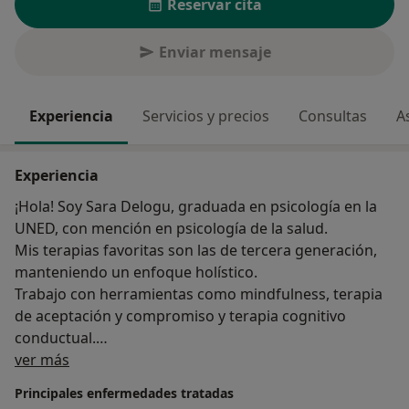
Reservar cita
Enviar mensaje
Experiencia
Servicios y precios
Consultas
A
Experiencia
¡Hola! Soy Sara Delogu, graduada en psicología en la
UNED, con mención en psicología de la salud.
Mis terapias favoritas son las de tercera generación,
manteniendo un enfoque holístico.
Trabajo con herramientas como mindfulness, terapia
de aceptación y compromiso y terapia cognitivo
conductual.
Sobre mí
Mi propósito es acompañarte en tu camino de
ver más
autoconocimiento y bienestar, integrando mente,
Principales enfermedades tratadas
cuerpo y emociones, ayudándote a construir una vida