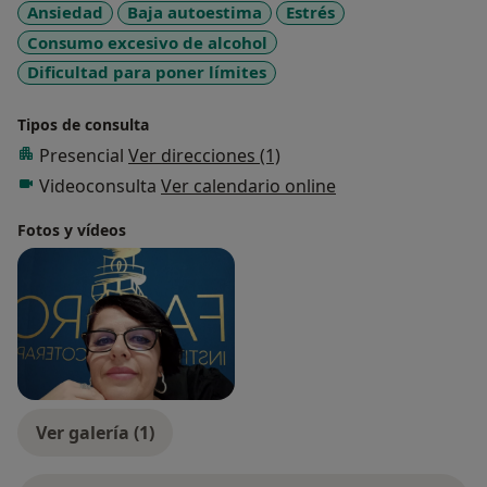
Ansiedad
Baja autoestima
Estrés
plena y alineada contigo.
Consumo excesivo de alcohol
Si quieres conocer más sobre mi trabajo o comenzar
este camino juntos, te invito a contactarme.
Dificultad para poner límites
íSerá un placer conectar contigo!
Tipos de consulta
Presencial
Ver direcciones (1)
Videoconsulta
Ver calendario online
Fotos y vídeos
Ver galería (1)