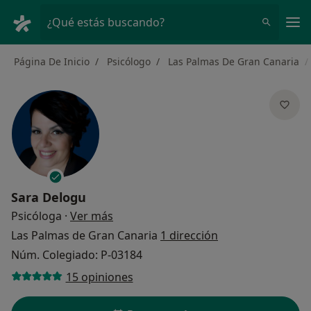
Men
¿Qué estás buscando?
Página De Inicio
Psicólogo
Las Palmas De Gran Canaria
Sara Delogu
sobre las especializaciones
Psicóloga
·
Ver más
Las Palmas de Gran Canaria
1 dirección
Núm. Colegiado: P-03184
15 opiniones