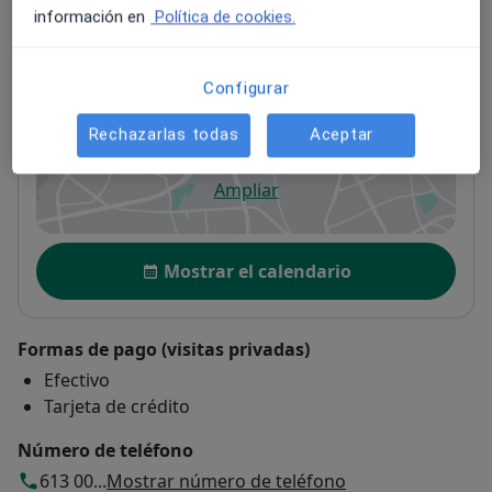
información en
Política de cookies.
Instituto de Psicoterapia Faro
Configurar
C. Néstor de la Torre 27, 1ºB,
Las Palmas de Gran
Canaria
35006
Rechazarlas todas
Aceptar
Ampliar
se abre en una nueva pestañ
Disponibilidad
Mostrar el calendario
Formas de pago (visitas privadas)
Efectivo
Tarjeta de crédito
Número de teléfono
613 00...
Mostrar número de teléfono