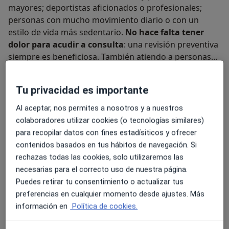
mayores; deportistas aficionados o profesionales;
personas con mucho movimiento diario o con un
estilo de vida más sedentario.
No hace falta tener
dolor para acudir a consulta
: una revisión preventiva
siempre es beneficiosa. También atiendo a personas
con diabetes o que necesiten cuidados específicos.
Mi objetivo es ayudar a cada paciente a mejorar su
estado de salud.
Nuestros pies, a menudo pasados
Tu privacidad es importante
por alto, desempeñan un papel esencial en nuestra
Al aceptar, nos permites a nosotros y a nuestros
calidad de vida cotidiana
. Creo que la educación es
colaboradores utilizar cookies (o tecnologías similares)
clave.
para recopilar datos con fines estadísiticos y ofrecer
contenidos basados en tus hábitos de navegación. Si
Mi filosofía se basa en ofrecer una
atención cercana y
rechazas todas las cookies, solo utilizaremos las
personalizada.
Me gusta que los pacientes
necesarias para el correcto uso de nuestra página.
entiendan su situación, conozcan la causa y
Puedes retirar tu consentimiento o actualizar tus
comprendan el plan de tratamiento
. Así podemos
preferencias en cualquier momento desde ajustes. Más
trabajar juntos para conseguir mejores resultados y
información en
Política de cookies.
mayor bienestar.
Sobre mí
ver más