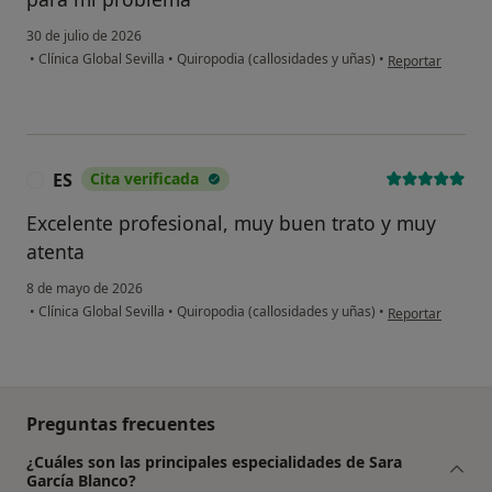
30 de julio de 2026
en opinión del us
•
Clínica Global Sevilla
•
Quiropodia (callosidades y uñas)
•
Reportar
ES
Cita verificada
E
Excelente profesional, muy buen trato y muy
atenta
8 de mayo de 2026
en opinión del us
•
Clínica Global Sevilla
•
Quiropodia (callosidades y uñas)
•
Reportar
Preguntas frecuentes
¿Cuáles son las principales especialidades de Sara
García Blanco?