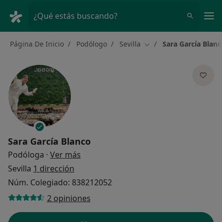
Men
¿Qué estás buscando?
Página De Inicio
Podólogo
Sevilla
Sara García Blanc
Cambiar de ciudad
Sara García Blanco
sobre las especializaciones
Podóloga
·
Ver más
Sevilla
1 dirección
Núm. Colegiado: 838212052
2 opiniones