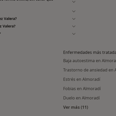
z Valera?
z Valera?
?
Enfermedades más tratad
Baja autoestima en Almora
Trastorno de ansiedad en 
Estrés en Almoradí
Fobias en Almoradí
Duelo en Almoradí
Ver más (11)
ercanas a Almoradí
Más en esta catego