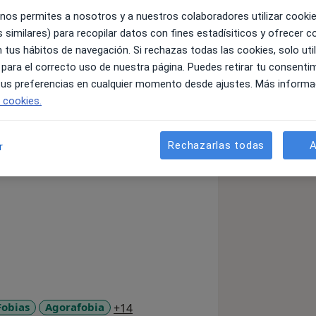
 nos permites a nosotros y a nuestros colaboradores utilizar cooki
 similares) para recopilar datos con fines estadísiticos y ofrecer 
 tus hábitos de navegación. Si rechazas todas las cookies, solo uti
 para el correcto uso de nuestra página. Puedes retirar tu consenti
toy especializada en varias ramas.
 tus preferencias en cualquier momento desde ajustes. Más informa
PI la Asociación Española de
e cookies.
a Generación.
Rechazarlas todas
A
l.
r
apuesto por un trato al cliente donde
.
a11y_sr_more_diseases
Fobias
Agorafobia
+14