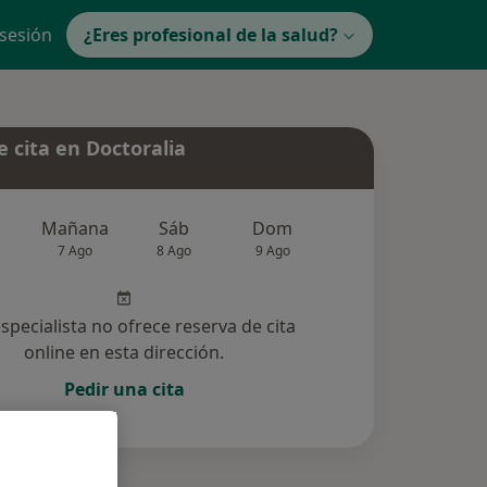
 sesión
¿Eres profesional de la salud?
 cita en Doctoralia
Mañana
Sáb
Dom
Lun
Mar
7 Ago
8 Ago
9 Ago
10 Ago
11 Ag
especialista no ofrece reserva de cita
online en esta dirección.
Pedir una cita