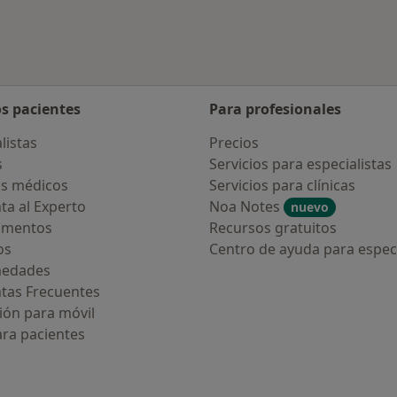
os pacientes
Para profesionales
listas
Precios
s
Servicios para especialistas
s médicos
Servicios para clínicas
ta al Experto
Noa Notes
nuevo
amentos
Recursos gratuitos
os
Centro de ayuda para especi
medades
tas Frecuentes
ión para móvil
ara pacientes