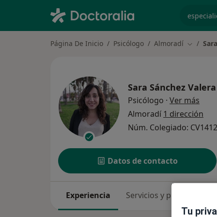
especiali
Página De Inicio
Psicólogo
Almoradí
Sara
Cambiar 
Sara Sánchez Valera
sobr
Psicólogo
·
Ver más
Almoradí
1 dirección
Núm. Colegiado: CV141
Datos de contacto
Experiencia
Servicios y precios
Co
Tu priv