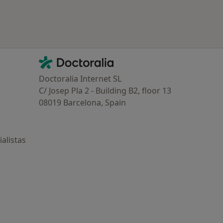
Contacto
Doctoralia - Página de inicio
Doctoralia Internet SL
C/ Josep Pla 2 - Building B2, floor 13
08019 Barcelona, Spain
alistas