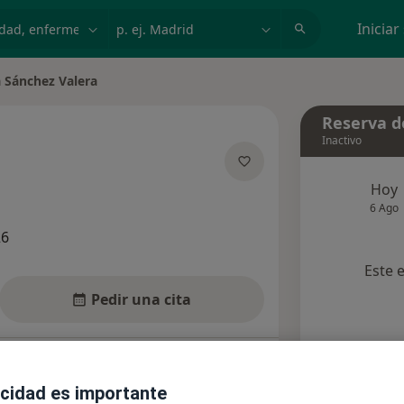
dad, enfermedad o nombre
p. ej. Madrid
Iniciar
 Sánchez Valera
de ciudad
Reserva de
Inactivo
e las especializaciones
Hoy
6 Ago
26
Este 
Pedir una cita
nsultas
Aseguradoras
Opiniones
acidad es importante