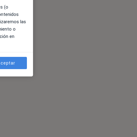
es (o
contenidos
lizaremos las
miento o
ción en
ceptar