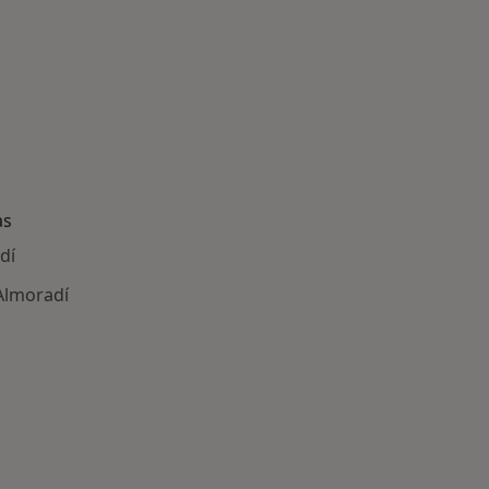
as
dí
Almoradí
ría: Enfermedades más tratadas