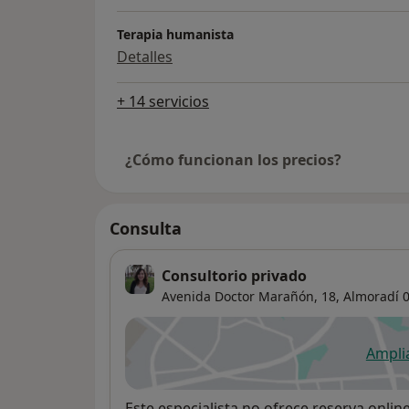
Terapia humanista
Detalles
+ 14 servicios
¿Cómo funcionan los precios?
Consulta
Consultorio privado
Avenida Doctor Marañón, 18,
Almoradí
0
Ampli
se
Disponibilidad
Este especialista no ofrece reserva onlin