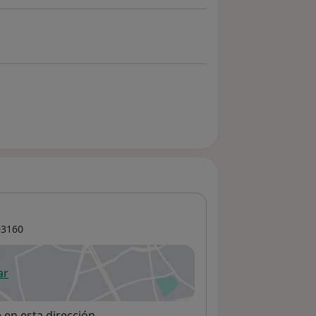
3160
ar
 abre en una nueva pestaña
e en esta dirección