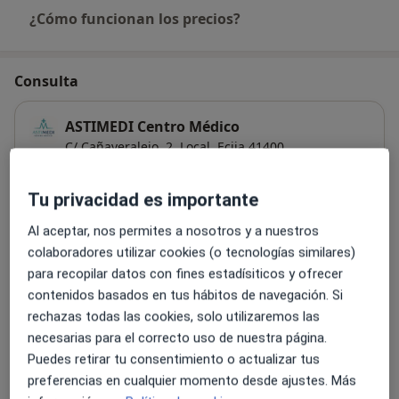
¿Cómo funcionan los precios?
Consulta
ASTIMEDI Centro Médico
C/ Cañaveralejo, 2, Local,
Ecija
41400
Tu privacidad es importante
Ampliar
se abre en una nueva pestañ
Al aceptar, nos permites a nosotros y a nuestros
Disponibilidad
colaboradores utilizar cookies (o tecnologías similares)
Mostrar el calendario
para recopilar datos con fines estadísiticos y ofrecer
contenidos basados en tus hábitos de navegación. Si
rechazas todas las cookies, solo utilizaremos las
Formas de pago (visitas privadas)
necesarias para el correcto uso de nuestra página.
Aseguradoras aceptadas en esta dirección
Detalles
Puedes retirar tu consentimiento o actualizar tus
Efectivo
preferencias en cualquier momento desde ajustes. Más