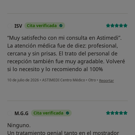
ISV
Cita verificada
I
“Muy satisfecho con mi consulta en Astimedi”.
La atención médica fue de diez: profesional,
cercana y sin prisas. El trato del personal de
recepción también fue muy agradable. Volveré
si lo necesito y lo recomiendo al 100%
en opinión del usuari
10 de julio de 2026
•
ASTIMEDI Centro Médico
•
Otro
•
Reportar
M.G.G
Cita verificada
M
Ninguno.
Un tratamiento genial tanto en el mostrador