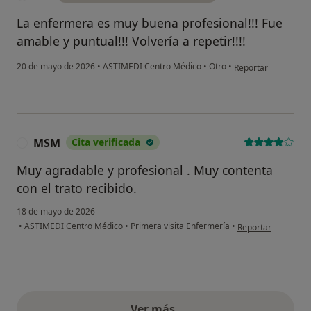
La enfermera es muy buena profesional!!! Fue
amable y puntual!!! Volvería a repetir!!!!
en opinión del usuari
20 de mayo de 2026
•
ASTIMEDI Centro Médico
•
Otro
•
Reportar
MSM
Cita verificada
M
Muy agradable y profesional . Muy contenta
con el trato recibido.
18 de mayo de 2026
en opinión del us
•
ASTIMEDI Centro Médico
•
Primera visita Enfermería
•
Reportar
Ver más