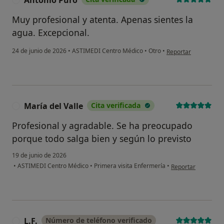
Antonio Puro
Muy profesional y atenta. Apenas sientes la
agua. Excepcional.
en opinión del usuar
24 de junio de 2026
•
ASTIMEDI Centro Médico
•
Otro
•
Reportar
María del Valle
Cita verificada
M
Profesional y agradable. Se ha preocupado
porque todo salga bien y según lo previsto
19 de junio de 2026
en opinión del usua
•
ASTIMEDI Centro Médico
•
Primera visita Enfermería
•
Reportar
L.F.
Número de teléfono verificado
L