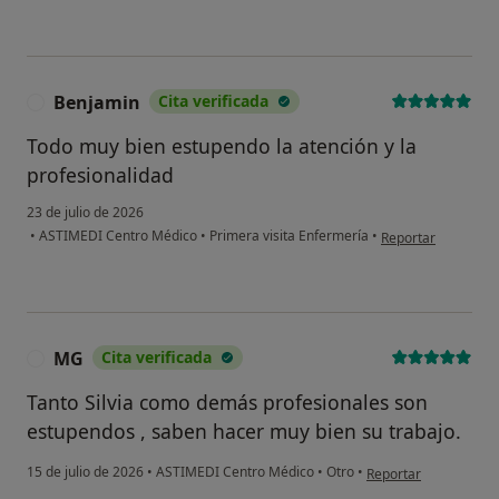
Benjamin
Cita verificada
B
Todo muy bien estupendo la atención y la
profesionalidad
23 de julio de 2026
en opinión del usu
•
ASTIMEDI Centro Médico
•
Primera visita Enfermería
•
Reportar
MG
Cita verificada
M
Tanto Silvia como demás profesionales son
estupendos , saben hacer muy bien su trabajo.
en opinión del usuar
15 de julio de 2026
•
ASTIMEDI Centro Médico
•
Otro
•
Reportar