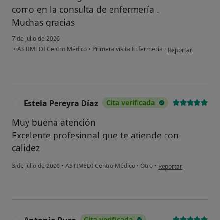
como en la consulta de enfermería .
Muchas gracias
7 de julio de 2026
en opinión del usu
•
ASTIMEDI Centro Médico
•
Primera visita Enfermería
•
Reportar
Estela Pereyra Díaz
Cita verificada
E
Muy buena atención
Excelente profesional que te atiende con
calidez
en opinión del usuario
3 de julio de 2026
•
ASTIMEDI Centro Médico
•
Otro
•
Reportar
Cita verificada
A