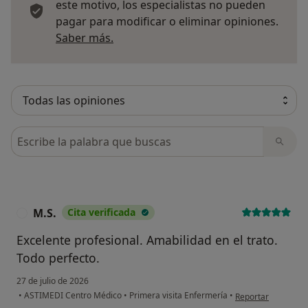
este motivo, los especialistas no pueden
pagar para modificar o eliminar opiniones.
Más información sobre opiniones
Saber más.
Busca en opiniones
M.S.
Cita verificada
M
Excelente profesional. Amabilidad en el trato.
Todo perfecto.
27 de julio de 2026
en opinión del usua
•
ASTIMEDI Centro Médico
•
Primera visita Enfermería
•
Reportar