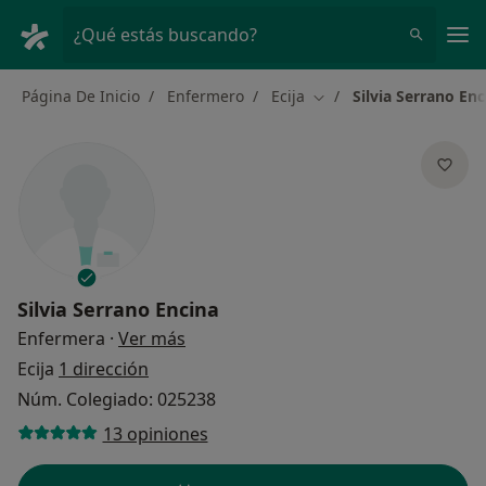
Men
¿Qué estás buscando?
Página De Inicio
Enfermero
Ecija
Silvia Serrano Enc
Cambiar de ciudad
Silvia Serrano Encina
sobre las especializaciones
Enfermera
·
Ver más
Ecija
1 dirección
Núm. Colegiado: 025238
13 opiniones