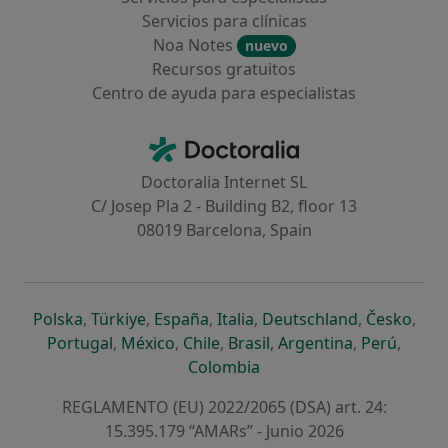
Servicios para clínicas
Noa Notes
nuevo
Recursos gratuitos
Centro de ayuda para especialistas
Contacto
Doctoralia - Página de inicio
Doctoralia Internet SL
C/ Josep Pla 2 - Building B2, floor 13
08019 Barcelona, Spain
se abre en una nueva pestaña
se abre en una nueva pestaña
se abre en una nueva pestaña
se abre en una nueva pes
se abre en 
se a
Polska
,
Türkiye
,
España
,
Italia
,
Deutschland
,
Česko
,
se abre en una nueva pestaña
se abre en una nueva pestaña
se abre en una nueva pestaña
se abre en una nueva p
se abre en 
se abr
Portugal
,
México
,
Chile
,
Brasil
,
Argentina
,
Perú
,
se abre en una nueva pe
Colombia
REGLAMENTO (EU) 2022/2065 (DSA) art. 24:
15.395.179 “AMARs” - Junio 2026