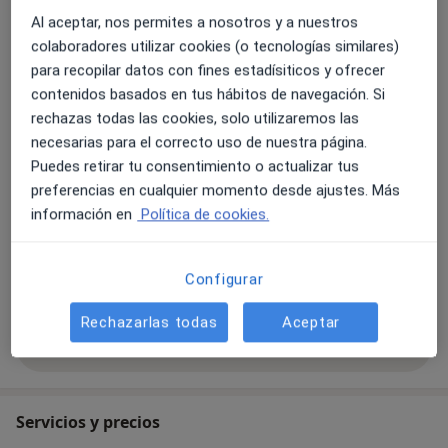
Reeducación postural globlal (rpg)
etc.
Al aceptar, nos permites a nosotros y a nuestros
Neurorrehabilitación
Rehabilitación Postural (niños y Adultos)
colaboradores utilizar cookies (o tecnologías similares)
Rehabilitación infantil
Pisada- Plantillas- Biomecánica del deporte
para recopilar datos con fines estadísiticos y ofrecer
Equipamiento ortopédico, ortoprotésico y tecnológico
contenidos basados en tus hábitos de navegación. Si
Principales enfermedades tratadas
mediante el uso de Health app
rechazas todas las cookies, solo utilizaremos las
Tendinitis
Contractura muscular
necesarias para el correcto uso de nuestra página.
Lesiones deportivas
Cervicalgia
Puedes retirar tu consentimiento o actualizar tus
a11y_sr_more_diseases
Plagiocefalia del bebé
+20
preferencias en cualquier momento desde ajustes. Más
información en
Política de cookies.
Pacientes que atiendo
Adultos (Solo en algunas direcciones)
Configurar
Niños (Solo en algunas direcciones)
Rechazarlas todas
Aceptar
Mostrar más detalles
sobre la experiencia
Servicios y precios