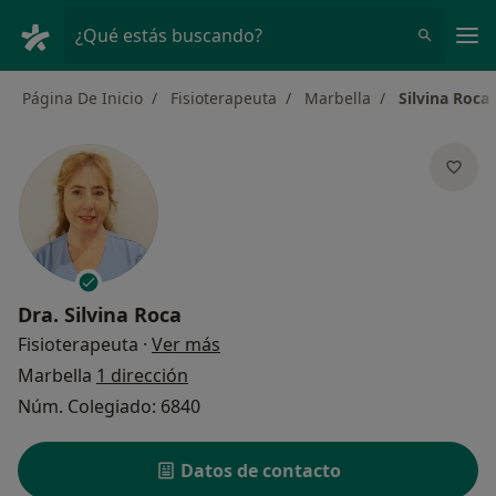
Men
¿Qué estás buscando?
Página De Inicio
Fisioterapeuta
Marbella
Silvina Roca
Dra.
Silvina Roca
sobre las especializaciones
Fisioterapeuta
·
Ver más
Marbella
1 dirección
Núm. Colegiado: 6840
Datos de contacto