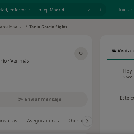
dad, enfermedad o nombre
p. ej. Madrid
Iniciar
arcelona
Tania García Siglés
Cambiar de ciudad
Visita 
Visita p
sobre las especializaciones
rio
·
Ver más
Hoy
6 Ago
Este c
Enviar mensaje
nsultas
Aseguradoras
Opiniones (10)