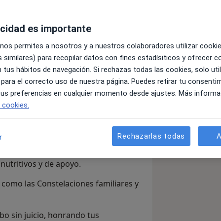
acidad es importante
 sistémica con más de diez años de
s, de pareja y de familia. Te ofrezco
 nos permites a nosotros y a nuestros colaboradores utilizar cooki
vez que un acompañamiento profesional
 similares) para recopilar datos con fines estadísiticos y ofrecer 
 tus hábitos de navegación. Si rechazas todas las cookies, solo uti
 para el correcto uso de nuestra página. Puedes retirar tu consenti
go puedes explorar dinámicas
 tus preferencias en cualquier momento desde ajustes. Más informa
 buscando mejorar tus relaciones o
e cookies.
auténtico, este es tu espacio.
 y crianza, ofreciendo herramientas
Rechazarlas todas
A
r
reforzar tus habilidades parentales
equeños o adolescentes de una manera
nutritivos y de apoyo.
 como las Constelaciones familiares y
cibo sin juicio, honrando tus