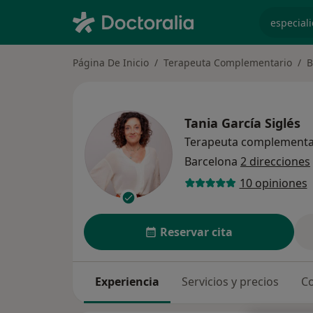
especiali
Página De Inicio
Terapeuta Complementario
B
Tania García Siglés
Terapeuta complementa
Barcelona
2 direcciones
10 opiniones
Reservar cita
Experiencia
Servicios y precios
Co