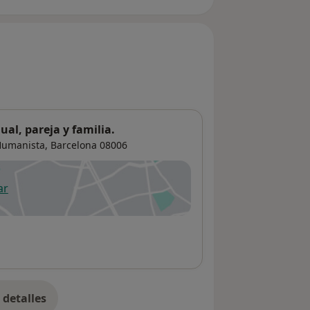
ual, pareja y familia.
 Humanista,
Barcelona
08006
ar
 abre en una nueva pestaña
detalles
bre la dirección