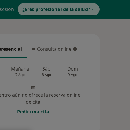
 sesión
¿Eres profesional de la salud?
presencial
Consulta online
resencial
Consulta online
Mañana
Sáb
Dom
Lun
Mar
7 Ago
8 Ago
9 Ago
10 Ago
11 Ag
entro aún no ofrece la reserva online
de cita
Pedir una cita