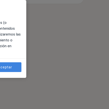
es (o
contenidos
lizaremos las
miento o
ción en
ceptar