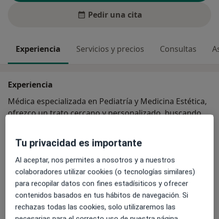
Pedir una cita
Experiencia
Servicios y precios
Consultas
A
Experiencia
Médica especializada en Pediatría y Medicina Estética,
ofrezco un trato cercano y personalizado, buscando
siempre resultados naturales que respeten la
expresión y la esencia de cada paciente. Trabajo con
Tu privacidad es importante
técnicas seguras y actualizadas para lograr mejoras
sutiles y armónicas.
Al aceptar, nos permites a nosotros y a nuestros
colaboradores utilizar cookies (o tecnologías similares)
para recopilar datos con fines estadísiticos y ofrecer
Principales enfermedades tratadas
contenidos basados en tus hábitos de navegación. Si
Fotoenvejecimiento
Acné
rechazas todas las cookies, solo utilizaremos las
Arrugas faciales y signos del envejecimiento facial
necesarias para el correcto uso de nuestra página.