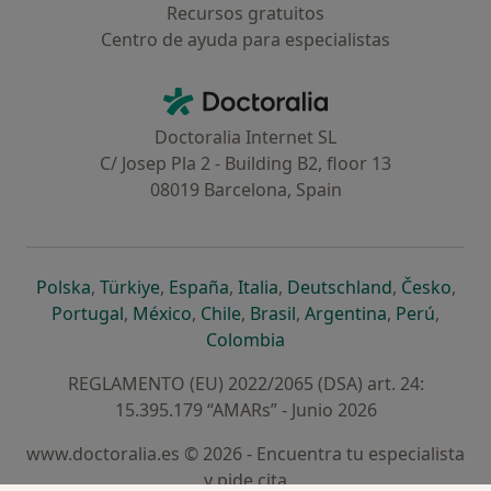
Recursos gratuitos
Centro de ayuda para especialistas
Contacto
Doctoralia - Página de inicio
Doctoralia Internet SL
C/ Josep Pla 2 - Building B2, floor 13
08019 Barcelona, Spain
se abre en una nueva pestaña
se abre en una nueva pestaña
se abre en una nueva pestaña
se abre en una nueva pes
se abre en 
se a
Polska
,
Türkiye
,
España
,
Italia
,
Deutschland
,
Česko
,
se abre en una nueva pestaña
se abre en una nueva pestaña
se abre en una nueva pestaña
se abre en una nueva p
se abre en 
se abr
Portugal
,
México
,
Chile
,
Brasil
,
Argentina
,
Perú
,
se abre en una nueva pe
Colombia
REGLAMENTO (EU) 2022/2065 (DSA) art. 24:
15.395.179 “AMARs” - Junio 2026
www.doctoralia.es © 2026 - Encuentra tu especialista
y pide cita