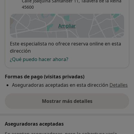
Calle Joaquina Santander 11,
Talavera de la Reina
45600
Ampliar
se abre en una nueva pestañ
Disponibilidad
Este especialista no ofrece reserva online en esta
dirección
¿Qué puedo hacer ahora?
Formas de pago (visitas privadas)
Aseguradoras aceptadas en esta dirección
Detalles
Mostrar más detalles
sobre la dirección
Aseguradoras aceptadas