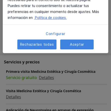
a11y_sr_more_diseases
+6
Puedes retirar tu consentimiento o actualizar tus
preferencias en cualquier momento desde ajustes. Más
Pacientes que atiendo
información en
Política de cookies.
Adultos
Niños
Configurar
Mostrar más detalles
Rechazarlas todas
Aceptar
sobre la experiencia
Servicios y precios
Primera visita Medicina Estética y Cirugía Cosmética
Servicio gratuito
Detalles
Visita Medicina Estética y Cirugía Cosmética
Detalles
Aplicación de Neurotoxina en arrugas de expresión