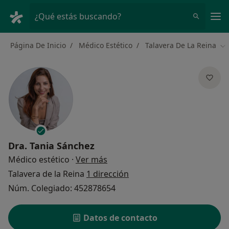
Men
¿Qué estás buscando?
Página De Inicio
Médico Estético
Talavera De La Reina
Ca
Dra.
Tania Sánchez
sobre las especializaciones
Médico estético
·
Ver más
Talavera de la Reina
1 dirección
Núm. Colegiado: 452878654
Datos de contacto