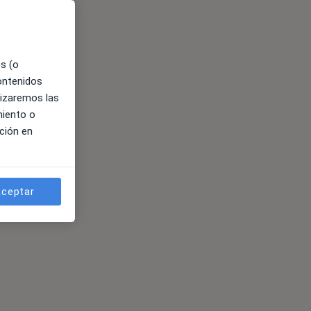
es (o
contenidos
lizaremos las
miento o
ción en
ceptar