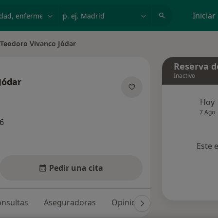
dad, enfermedad o nombre
p. ej. Madrid
Iniciar
Teodoro Vivanco Jódar
iar de ciudad
Reserva de
Inactivo
Jódar
sobre las especializaciones
Hoy
7 Ago
6
Este 
Pedir una cita
nsultas
Aseguradoras
Opiniones (18)
Dudas sol