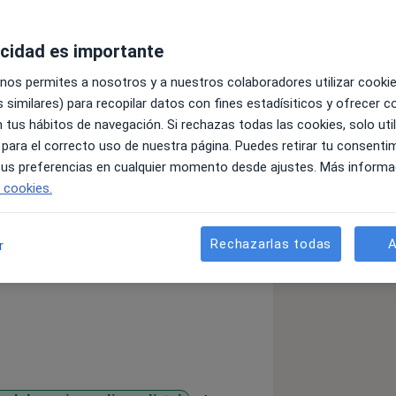
acidad es importante
 nos permites a nosotros y a nuestros colaboradores utilizar cooki
 similares) para recopilar datos con fines estadísiticos y ofrecer 
 tus hábitos de navegación. Si rechazas todas las cookies, solo uti
nel carpiano de forma rápida, poco
 para el correcto uso de nuestra página. Puedes retirar tu consenti
ínimo el impacto sobre tu ritmo de
 tus preferencias en cualquier momento desde ajustes. Más informa
e cookies.
alizar la cirugía de liberación del
invasiva, guiado por ecografía, sin
 permite un uso más precoz de la mano
Rechazarlas todas
A
r
sicas.