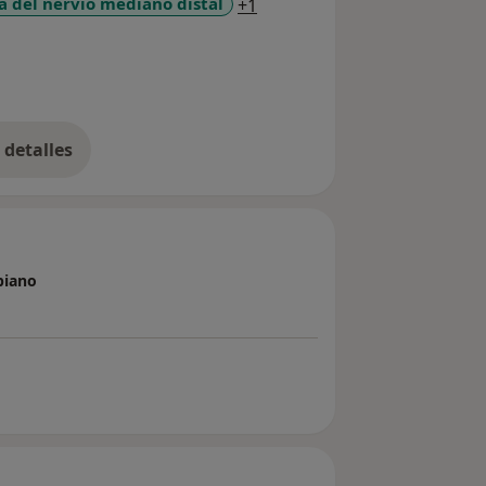
a11y_sr_more_diseases
 del nervio mediano distal
+1
detalles
bre la experiencia
piano