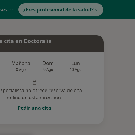
 sesión
¿Eres profesional de la salud?
 cita en Doctoralia
Mañana
Dom
Lun
Mar
Mié
8 Ago
9 Ago
10 Ago
11 Ago
12 Ag
especialista no ofrece reserva de cita
online en esta dirección.
Pedir una cita
ucionadas (52)