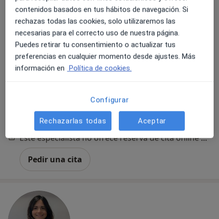
contenidos basados en tus hábitos de navegación. Si
Verónica Medina Martín
rechazas todas las cookies, solo utilizaremos las
·
Ver más
Terapeuta complementaria
necesarias para el correcto uso de nuestra página.
10 opiniones
Puedes retirar tu consentimiento o actualizar tus
preferencias en cualquier momento desde ajustes. Más
Dirección
Online
información en
Política de cookies.
Carrer Santiago Rusiñol, 93-99, Pineda de Mar
•
Mapa
Configurar
Muya Espacio Psicoterapéutico
Rechazarlas todas
Aceptar
Constelaciones familiares
70 €
Este especialista no ofrece reserva de cita online en esta dirección.
Pedir una cita