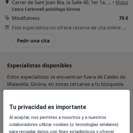
Carrer de Sant Joan Bta. la Salle 40, 1er 1a, Girona
•
Mapa
Cesca Carbonell psicòloga Girona
Mindfulness
70 €
Este especialista no ofrece reserva de cita online en esta dirección.
Pedir una cita
Especialistas disponibles
Estos especialistas se encuentran fuera de Caldes de
Malavella, Girona, en zonas cercanas a tu búsqueda
Tu privacidad es importante
Al aceptar, nos permites a nosotros y a nuestros
colaboradores utilizar cookies (o tecnologías similares)
para recopilar datos con fines estadísiticos y ofrecer