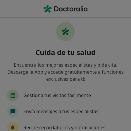
Men
Terapeuta Complementario • Portugalete, Vizcaya
Filtros
Seguro
Mapa
Profesionales de medicina complementaria
Cuida de tu salud
en Portugalete
Así organizamos los resultados
Encuentra los mejores especialistas y pide cita.
Descarga la App y accede gratuitamente a funciones
exclusivas para ti:
¿Cuál es tu compañía aseguradora?
Gestiona tus visitas fácilmente
Envía mensajes a tus especialistas
Recibe recordatorios y notificaciones