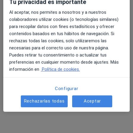
Tu privacidad es importante
Al aceptar, nos permites a nosotros y a nuestros
colaboradores utilizar cookies (o tecnologías similares)
para recopilar datos con fines estadísiticos y ofrecer
contenidos basados en tus hábitos de navegación. Si
rechazas todas las cookies, solo utilizaremos las
necesarias para el correcto uso de nuestra página.
Puedes retirar tu consentimiento o actualizar tus
preferencias en cualquier momento desde ajustes. Más
Rocío Yebra Iglesias
información en
Política de cookies.
Terapeuta complementario
36 opiniones
Configurar
Calle de la Cueva Arenaza S/N Metro Deusto-Iruña, Bilbao
•
Mapa
Siwa Clinic
Rechazarlas todas
Aceptar
Visita Medicina Complementaria y terapias alternativas
Precio sin especificar
Este especialista no ofrece reserva de cita online en esta dirección.
Pedir una cita