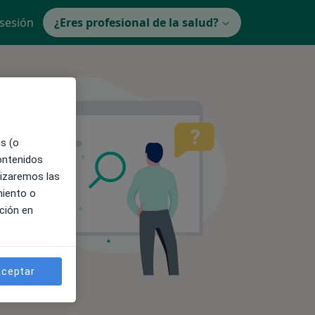
 sesión
¿Eres profesional de la salud?
es (o
contenidos
lizaremos las
miento o
ción en
ceptar