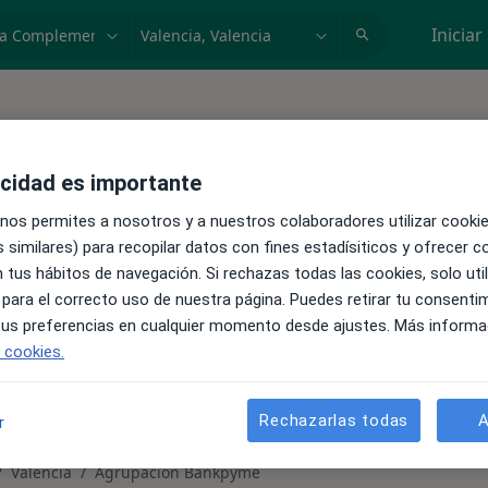
dad, enfermedad o nombre
p. ej. Madrid
Iniciar
acidad es importante
n Terapeuta complementario en
 nos permites a nosotros y a nuestros colaboradores utilizar cooki
 similares) para recopilar datos con fines estadísiticos y ofrecer 
 tus hábitos de navegación. Si rechazas todas las cookies, solo uti
 para el correcto uso de nuestra página. Puedes retirar tu consenti
 tus preferencias en cualquier momento desde ajustes. Más informa
e cookies.
Rechazarlas todas
A
r
Valencia
Agrupación Bankpyme
biar de ciudad