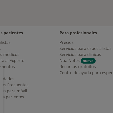
os pacientes
Para profesionales
listas
Precios
s
Servicios para especialistas
s médicos
Servicios para clínicas
ta al Experto
Noa Notes
nuevo
amentos
Recursos gratuitos
os
Centro de ayuda para especi
medades
tas Frecuentes
ión para móvil
ara pacientes