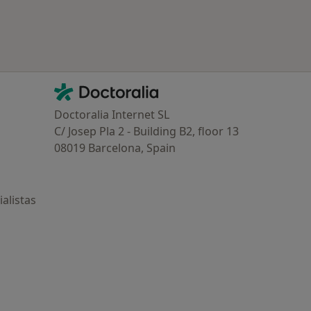
Contacto
Doctoralia - Página de inicio
Doctoralia Internet SL
C/ Josep Pla 2 - Building B2, floor 13
08019 Barcelona, Spain
alistas