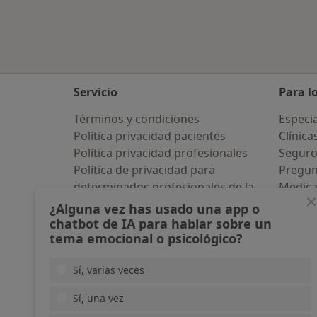
Servicio
Para l
Términos y condiciones
Especia
Política privacidad pacientes
Clínica
Política privacidad profesionales
Seguro
Política de privacidad para
Pregun
determinados profesionales de la
Medic
salud
Servici
¿Alguna vez has usado una app o
Política de cookies
Enfer
chatbot de IA para hablar sobre un
tema emocional o psicológico?
Así organizamos los resultados
Pregun
Accesibilidad
Aplicac
Sí, varias veces
Quiénes somos
Blog p
Empleos
Nuevas posiciones
Sí, una vez
Partners