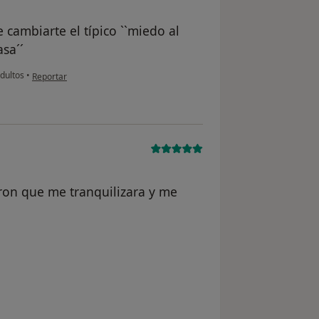
 cambiarte el típico ``miedo al
asa´´
en opinión del usuario paciente
dultos
•
Reportar
ron que me tranquilizara y me
 del usuario usuario