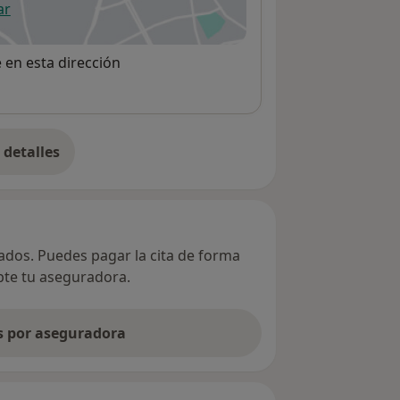
ar
 abre en una nueva pestaña
e en esta dirección
detalles
bre la dirección
vados. Puedes pagar la cita de forma
epte tu aseguradora.
as por aseguradora