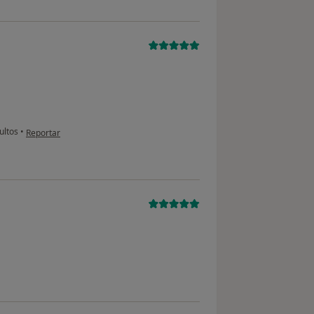
en opinión del usuario paciente
ultos
•
Reportar
ón del usuario paciente anónimo