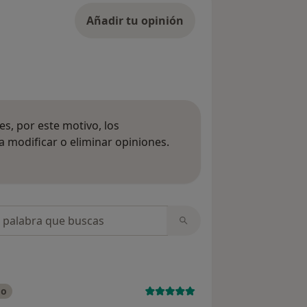
Añadir tu opinión
s, por este motivo, los
 modificar o eliminar opiniones.
 opiniones
opiniones
do