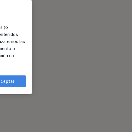
es (o
contenidos
lizaremos las
miento o
ción en
ceptar