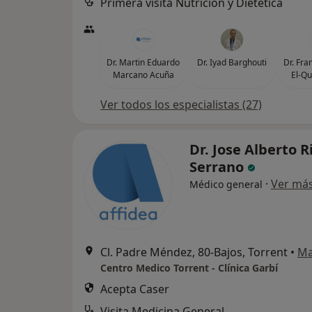
Primera visita Nutrición y Dietética
Dr. Martin Eduardo
Dr. Iyad Barghouti
Dr. Fra
Marcano Acuña
El-Qu
Ver todos los especialistas (27)
Dr. Jose Alberto 
Serrano
·
Ver má
Médico general
Cl. Padre Méndez, 80-Bajos, Torrent
•
M
Centro Medico Torrent - Clínica Garbí
Acepta Caser
Visita Medicina General