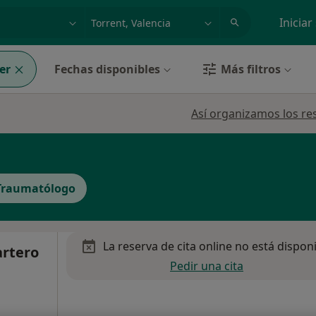
dad, enfermedad o nombre
p. ej. Madrid
Iniciar
er
Fechas disponibles
Más filtros
Así organizamos los re
Traumatólogo
La reserva de cita online no está dispon
artero
Pedir una cita