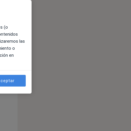
es (o
contenidos
lizaremos las
miento o
ción en
ible
ceptar