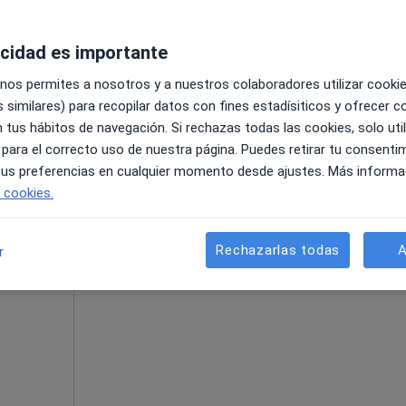
acidad es importante
 nos permites a nosotros y a nuestros colaboradores utilizar cooki
 similares) para recopilar datos con fines estadísiticos y ofrecer 
Primera visita Traumatología y Cirugía Ortopédica
 tus hábitos de navegación. Si rechazas todas las cookies, solo uti
 para el correcto uso de nuestra página. Puedes retirar tu consenti
 tus preferencias en cualquier momento desde ajustes. Más informa
La reserva de cita online no está dispon
e cookies.
tenea
Mostrar perfil
irujano
Rechazarlas todas
A
r