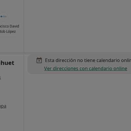
ncisco David
tob López
Esta dirección no tiene calendario onli
Rihuet
Ver direcciones con calendario online
s
apa