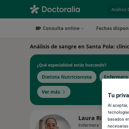
especiali
Consulta online
Fechas dispon
Análisis de sangre en Santa Pola: clíni
¿Qué especialidad estás buscando?
Dietista Nutricionista
Enfermero
Ver más
Tu priv
Al aceptar,
tecnologías
Laura Riquelme 
basados en
·
Ver más
Enfermera
necesarias