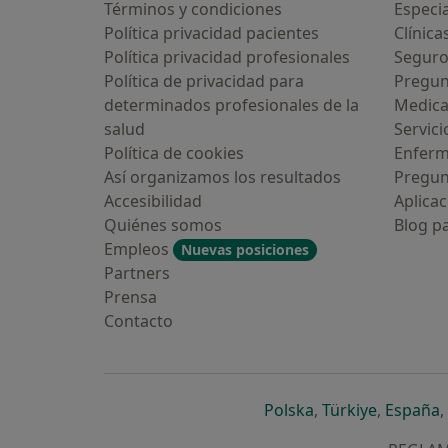
Términos y condiciones
Especia
Política privacidad pacientes
Clínica
Política privacidad profesionales
Seguro
Política de privacidad para
Pregun
determinados profesionales de la
Medic
salud
Servici
Política de cookies
Enfer
Así organizamos los resultados
Pregun
Accesibilidad
Aplicac
Quiénes somos
Blog p
Empleos
Nuevas posiciones
Partners
Prensa
Contacto
se abre en una n
se abre 
s
Polska
,
Türkiye
,
España
,