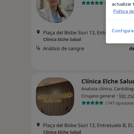
82 opiniones
actualizar
Política d
Configura
Plaça del Bisbe Siuri 13
Clínica Elche Salud
Análisis de sangre
d
Clínica Elche Sal
Analista clínico, Cardiólog
·
Ver m
Cirujano general
1747 opinione
Plaça del Bisbe Siuri 13
Clínica Elche Salud