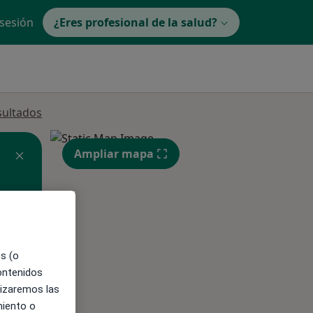
 sesión
¿Eres profesional de la salud?
sultados
Ampliar mapa
es (o
contenidos
ible
lizaremos las
miento o