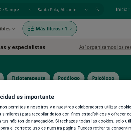
dad, enfermedad o nombre
p. ej. Madrid
Iniciar
ibles
Más filtros
•
1
cas y especialistas
Así organizamos los re
Fisioterapeuta
Podólogo
Psicólogo
acidad es importante
 nos permites a nosotros y a nuestros colaboradores utilizar cooki
 similares) para recopilar datos con fines estadísiticos y ofrecer 
La reserva de cita online no está dispon
Ros
 tus hábitos de navegación. Si rechazas todas las cookies, solo uti
Pedir una cita
 para el correcto uso de nuestra página. Puedes retirar tu consenti