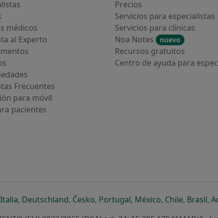
listas
Precios
s
Servicios para especialistas
s médicos
Servicios para clínicas
ta al Experto
Noa Notes
nuevo
amentos
Recursos gratuitos
os
Centro de ayuda para especi
medades
tas Frecuentes
ión para móvil
ara pacientes
ueva pestaña
en una nueva pestaña
e abre en una nueva pestaña
se abre en una nueva pestaña
se abre en una nueva pestaña
se abre en una nueva pestaña
se abre en una nueva p
se abre en una
se abre e
se
Italia
,
Deutschland
,
Česko
,
Portugal
,
México
,
Chile
,
Brasil
,
A