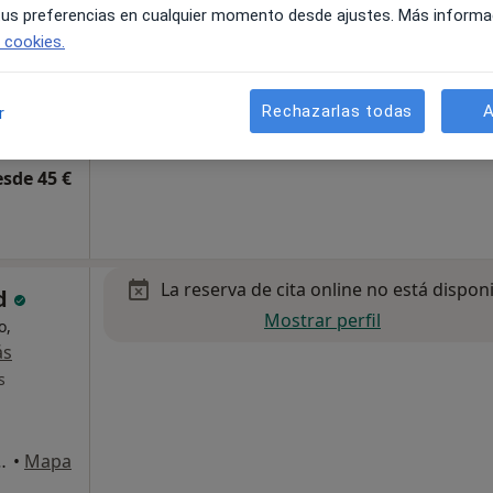
 tus preferencias en cualquier momento desde ajustes. Más informa
e cookies.
Rechazarlas todas
A
r
, Entresuelo B, Elche
•
Mapa
esde 45 €
La reserva de cita online no está dispon
ud
Mostrar perfil
o,
ás
s
, Entresuelo B, Elche
•
Mapa