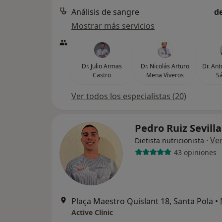
Análisis de sangre
d
Mostrar más servicios
Dr. Julio Armas
Dr. Nicolás Arturo
Dr. An
Castro
Mena Viveros
S
Ver todos los especialistas (20)
Pedro Ruiz Sevill
·
Ve
Dietista nutricionista
43 opiniones
Plaça Maestro Quislant 18, Santa Pola
•
Active Clinic