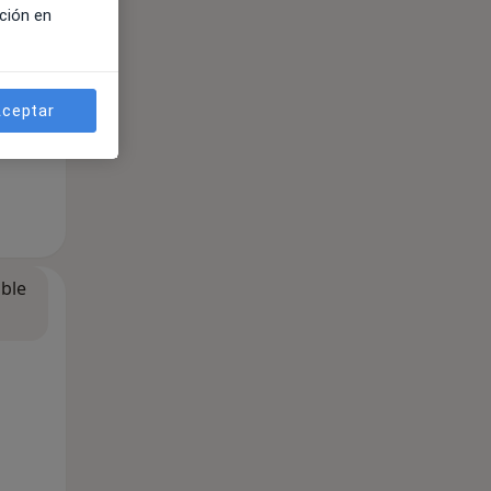
ción en
ceptar
ible