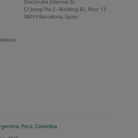
Doctoralia Internet SL
C/ Josep Pla 2 - Building B2, floor 13
08019 Barcelona, Spain
alistas
estaña
 nueva pestaña
n una nueva pestaña
 abre en una nueva pestaña
se abre en una nueva pestaña
se abre en una nueva pestaña
se abre en una nueva pestaña
rgentina
,
Perú
,
Colombia