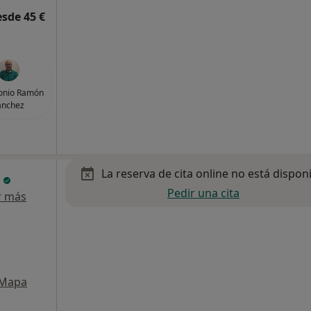
esde 45 €
tonio Ramón
ánchez
La reserva de cita online no está dispon
a
Pedir una cita
r más
Mapa