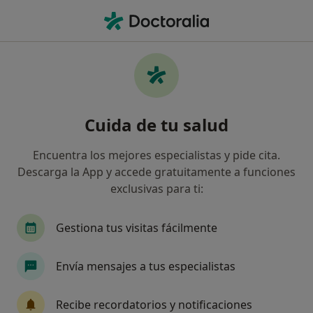
Men
Campimetria Computerizada • Las Palmas de Gran Canaria, Las Palmas
Filtros
• 1
Seguro
Mapa
Campimetria computerizada en Las Palmas
Cuida de tu salud
de Gran Canaria: clínicas y especialistas
Así organizamos los resultados
Encuentra los mejores especialistas y pide cita.
Descarga la App y accede gratuitamente a funciones
exclusivas para ti:
¿Qué especialidad estás buscando?
Oftalmólogo
Cirujano plástico
Dermatól
Gestiona tus visitas fácilmente
Envía mensajes a tus especialistas
Recibe recordatorios y notificaciones