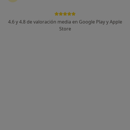
4.6 y 4.8 de valoración media en Google Play y Apple
Dr. David Pérez Silguero
Store
·
Ver más
Oftalmólogo
Calle Venegas 19, Las Palmas de Gran Canaria
•
Mapa
Clínica Oftalmológica Miranza Pérez Silguero
Campimetria computerizada
Servicio gratuito
Este especialista no ofrece reserva de cita online en esta dirección.
Pedir una cita