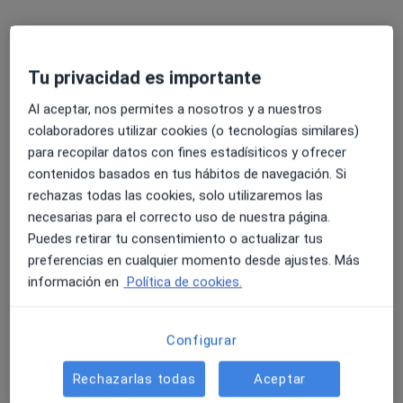
Dr. Julio Mendez González
Tu privacidad es importante
·
Ver más
Oftalmólogo
Al aceptar, nos permites a nosotros y a nuestros
Dirección 1
Dirección 2
colaboradores utilizar cookies (o tecnologías similares)
para recopilar datos con fines estadísiticos y ofrecer
contenidos basados en tus hábitos de navegación. Si
Calle León y Castillo 211, Las Palmas de Gran Canaria
•
Mapa
rechazas todas las cookies, solo utilizaremos las
Eurocanarias Oftalmológica
necesarias para el correcto uso de nuestra página.
Campimetria computerizada
Precio sin especificar
Puedes retirar tu consentimiento o actualizar tus
Este especialista no ofrece reserva de cita online en esta dirección.
preferencias en cualquier momento desde ajustes. Más
información en
Política de cookies.
Pedir una cita
Configurar
Rechazarlas todas
Aceptar