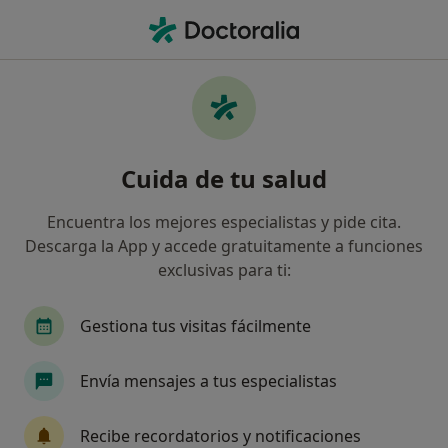
Men
Cirugía De La Úlcera Duodenal • Alzira, Valencia
Filtros
• 1
Seguro
Mapa
Cirugía de la úlcera duodenal en Alzira:
Cuida de tu salud
clínicas y especialistas
Así organizamos los resultados
Encuentra los mejores especialistas y pide cita.
Descarga la App y accede gratuitamente a funciones
exclusivas para ti:
¿Qué especialidad estás buscando?
Cirujano general
Alergólogo
Analista clín
Gestiona tus visitas fácilmente
Envía mensajes a tus especialistas
Recibe recordatorios y notificaciones