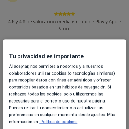
4.6 y 4.8 de valoración media en Google Play y Apple
Affidea Clínica Tecma
Store
·
Ver más
Alergólogo, Analista clínico, Digestólogo
115 opiniones
Avda. Dret de Reunió s/n, Alzira
•
Mapa
Tu privacidad es importante
Affidea Clínica Tecma
Al aceptar, nos permites a nosotros y a nuestros
Cirugía de la úlcera duodenal
Precio sin especificar
colaboradores utilizar cookies (o tecnologías similares)
Mostrar más servicios
para recopilar datos con fines estadísiticos y ofrecer
contenidos basados en tus hábitos de navegación. Si
rechazas todas las cookies, solo utilizaremos las
Dr. José Gómez Vela
Dr. Tasin Kuek Surady
Dr. Bruno Bochard
necesarias para el correcto uso de nuestra página.
Villanueva
Puedes retirar tu consentimiento o actualizar tus
preferencias en cualquier momento desde ajustes. Más
Ver todos los especialistas (71)
información en
Política de cookies.
Ningún profesional de este centro tiene citas disponibles