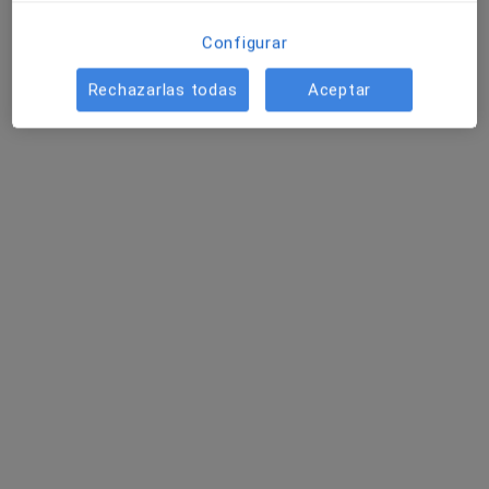
Mostrar perfil
Configurar
Rechazarlas todas
Aceptar
Antonio Francisco Serena Serradell
·
Ver más
Cirujano general
Dirección 1
Dirección 2
Urbanización. Aguas Vivas, s/n. Ctera de Alzira a Tavernes de Valldigna CV-50 Km 11, Carcaixent
•
Mapa
Hospital Nisa Aguas Vivas