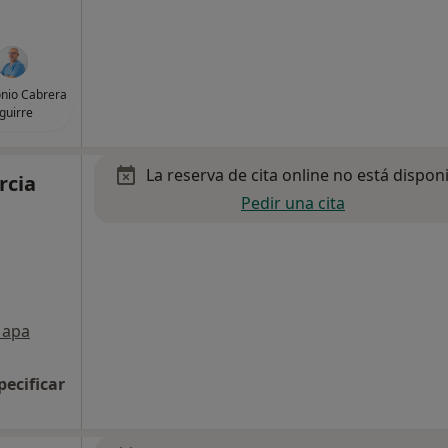
onio Cabrera
guirre
La reserva de cita online no está dispon
rcia
Pedir una cita
apa
pecificar