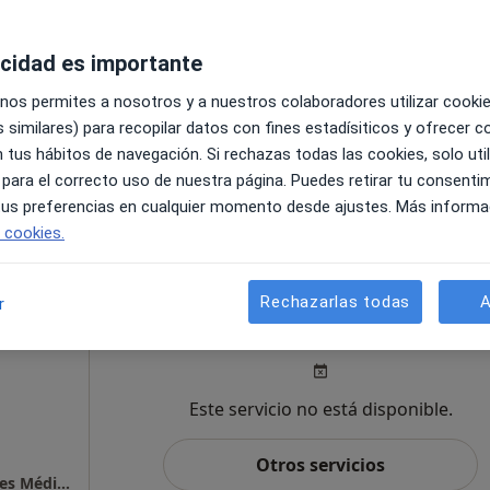
acidad es importante
 nos permites a nosotros y a nuestros colaboradores utilizar cooki
 similares) para recopilar datos con fines estadísiticos y ofrecer 
 tus hábitos de navegación. Si rechazas todas las cookies, solo uti
pecificar
 para el correcto uso de nuestra página. Puedes retirar tu consenti
 tus preferencias en cualquier momento desde ajustes. Más informa
e cookies.
Hoy
Mañana
Sáb
Rechazarlas todas
A
r
6 ago.
7 ago.
8 ago.
Este servicio no está disponible.
Otros servicios
Martínez Linde Clínica Dental Y Especialidades Médicas