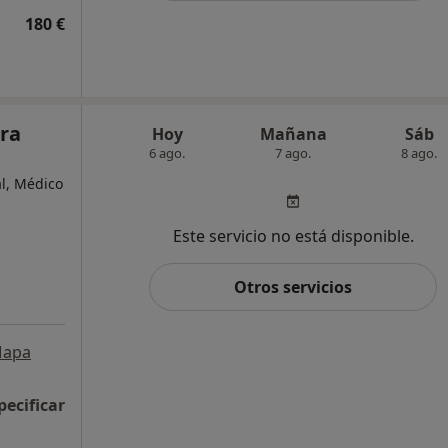
180 €
era
Hoy
Mañana
Sáb
6 ago.
7 ago.
8 ago.
al, Médico
Este servicio no está disponible.
Otros servicios
apa
pecificar