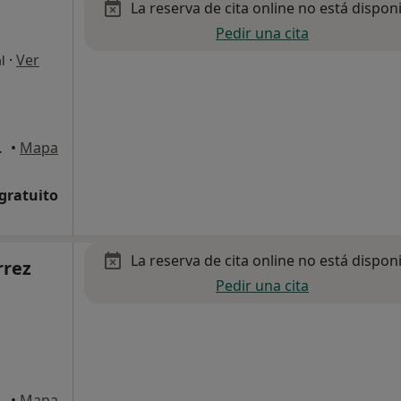
La reserva de cita online no está dispon
Pedir una cita
·
Ver
l
S , Almería
•
Mapa
 gratuito
La reserva de cita online no está dispon
rrez
Pedir una cita
e Montserrat, 20 1ºA, Almería
•
Mapa