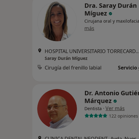
Dra. Saray Durán
Míguez
Cirujana oral y maxilofacia
más
HOSPITAL UNIVERSITARIO TORRECARDENA
Saray Durán Míguez
Cirugía del frenillo labial
Servicio
Dr. Antonio Gutié
Márquez
·
Ver más
Dentista
122 opiniones
CLINICA DENTAL NEODENT -Avda. Nuestra Señora d