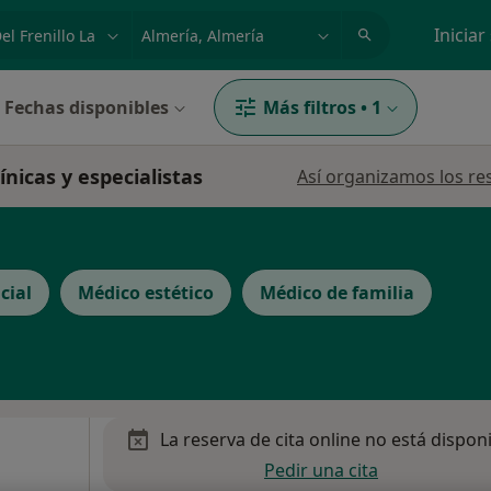
dad, enfermedad o nombre
p. ej. Madrid
Iniciar
Fechas disponibles
Más filtros
•
1
línicas y especialistas
Así organizamos los re
cial
Médico estético
Médico de familia
La reserva de cita online no está dispon
Pedir una cita