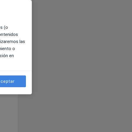
es (o
contenidos
lizaremos las
miento o
ción en
ceptar