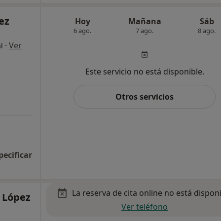
ez
Hoy
Mañana
Sáb
6 ago.
7 ago.
8 ago.
·
Ver
l
Este servicio no está disponible.
Otros servicios
pecificar
La reserva de cita online no está dispon
r López
Ver teléfono