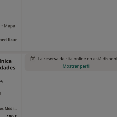
a
•
Mapa
pecificar
La reserva de cita online no está dispon
ínica
Mostrar perfil
idades
a,
s
Martínez Linde Clínica Dental Y Especialidades Médicas
180 €