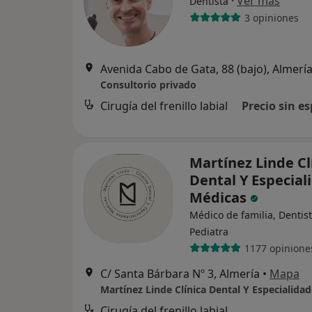
·
Ver más
Dentista
3 opiniones
Avenida Cabo de Gata, 88 (bajo), Almerí
Consultorio privado
Cirugía del frenillo labial
Precio sin es
Martínez Linde Cl
Dental Y Especial
Médicas
Médico de familia, Dentist
Pediatra
1177 opinione
C/ Santa Bárbara Nº 3, Almería
•
Mapa
Cirugía del frenillo labial