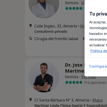
·
Ver más
Dentista
56 opiniones
Tu priv
Al aceptar,
Calle Ingles, 33, Almería
•
Mapa
tecnologías
Consultorio privado
basados en
Cirugía del frenillo labial
Precio sin es
necesarias
actualizar
Política d
Dr. Jose Manuel
Configura
Martinez Martin
·
Ver más
Dentista
713 opiniones
C/ Santa Bárbara Nº 3, Almería
•
Mapa