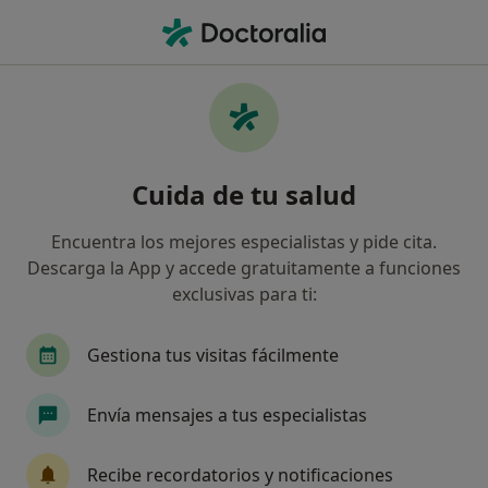
Men
Consulta De Psicología • Badalona, Barcelona
Filtros
• 1
Seguro
Mapa
Consulta de psicología en Badalona: clínicas
Cuida de tu salud
y especialistas
Así organizamos los resultados
Encuentra los mejores especialistas y pide cita.
Descarga la App y accede gratuitamente a funciones
exclusivas para ti:
¿Qué especialidad estás buscando?
Psicólogo
Psicólogo infantil
Psicopedago
Gestiona tus visitas fácilmente
Envía mensajes a tus especialistas
Recibe recordatorios y notificaciones