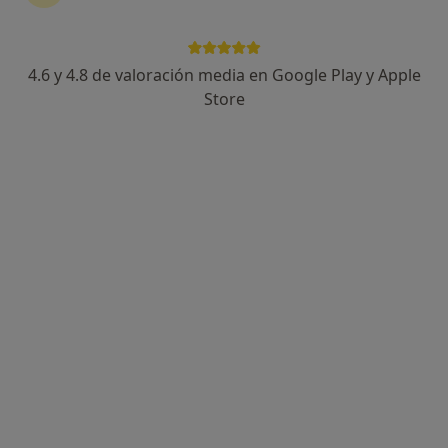
4.6 y 4.8 de valoración media en Google Play y Apple
Marta Pascual Calderón
Store
·
Ver más
Psicóloga, Sexóloga
36 opiniones
Dirección
Online
Carrer del Temple 31, Badalona
•
Mapa
ESPACIO, psicólogos y sexólogos en BADALONA.
Consulta de psicología
75 €
Este especialista no ofrece reserva de cita online en esta dirección.
Pedir una cita