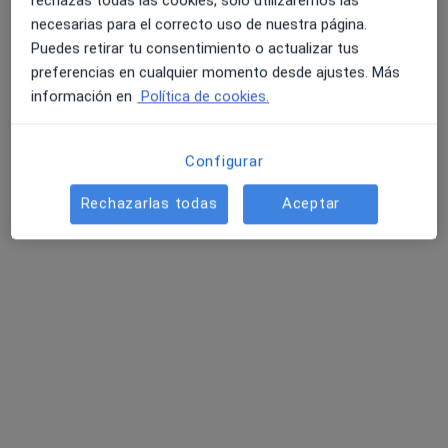
necesarias para el correcto uso de nuestra página.
Pedir una cita
Puedes retirar tu consentimiento o actualizar tus
preferencias en cualquier momento desde ajustes. Más
información en
Política de cookies.
Configurar
Rechazarlas todas
Aceptar
Maura Sebastià Oliva
·
Ver más
Psicóloga infantil, Psicóloga
13 opiniones
Dirección
Online
Avinguda de Prat de la Riba, 71, Badalona
•
Mapa
Maura Sebastià