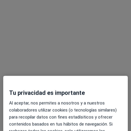
Opción de pago online
Raquel Muñoz Cruz
·
Ver más
Psicóloga
10 opiniones
Dirección
Online
Tu privacidad es importante
Carrer de Pérez Galdós 66, Badalona
•
Mapa
Al aceptar, nos permites a nosotros y a nuestros
Presencia Terapia Presencial
colaboradores utilizar cookies (o tecnologías similares)
para recopilar datos con fines estadísiticos y ofrecer
Consulta de psicología
60 €
contenidos basados en tus hábitos de navegación. Si
Este especialista no ofrece reserva de cita online en esta dirección.
rechazas todas las cookies, solo utilizaremos las