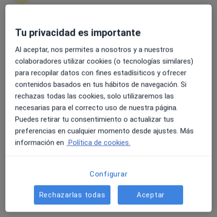
Tu privacidad es importante
4.6 y 4.8 de valoración media en Google Play y Apple
Store
Opción de pago online
Al aceptar, nos permites a nosotros y a nuestros
Tatiana Bezakova Krchova
colaboradores utilizar cookies (o tecnologías similares)
para recopilar datos con fines estadísiticos y ofrecer
·
Ver más
Terapeuta complementaria
contenidos basados en tus hábitos de navegación. Si
21 opiniones
rechazas todas las cookies, solo utilizaremos las
Experta en cambio hormonal y peri-menopausia
necesarias para el correcto uso de nuestra página.
Graduada en CCC Madrid, PNI en Regenera y
Puedes retirar tu consentimiento o actualizar tus
Ayurveda
preferencias en cualquier momento desde ajustes. Más
Los pacientes valoran en mi cercanía, alta empatía
información en
Política de cookies.
Dirección
Online
Configurar
Carrer de Jovara 218, Calella
•
Mapa
Rechazarlas todas
Aceptar
TB Nutrición integrativa
Consulta online de Medicina Ayurvédica
120 €