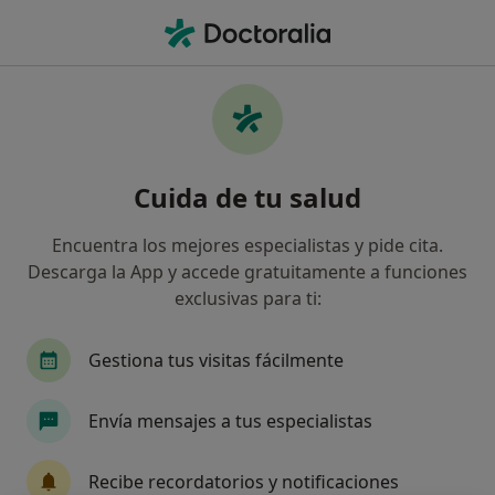
Men
Consulta Online De Medicina Ayurvédica • Calella, Barcelona
Filtros
• 1
Mapa
Consulta online de Medicina Ayurvédica en
Cuida de tu salud
Calella: clínicas y especialistas
Así organizamos los resultados
Encuentra los mejores especialistas y pide cita.
Descarga la App y accede gratuitamente a funciones
exclusivas para ti:
¿Qué especialidad estás buscando?
Terapeuta complementario
Gestiona tus visitas fácilmente
Envía mensajes a tus especialistas
Recibe recordatorios y notificaciones