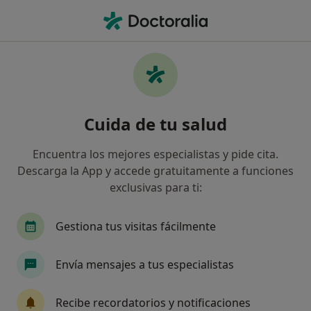
Men
Allianz • Calella, Barcelona
Filtros
Seguro:
Allianz
Ma
Especialistas de Allianz en Calella
Cuida de tu salud
Así organizamos los resultados
Encuentra los mejores especialistas y pide cita.
Descarga la App y accede gratuitamente a funciones
¿Qué especialidad estás buscando?
exclusivas para ti:
Médico general
Oftalmólogo
Ginecólogo
Gestiona tus visitas fácilmente
Envía mensajes a tus especialistas
Recibe recordatorios y notificaciones