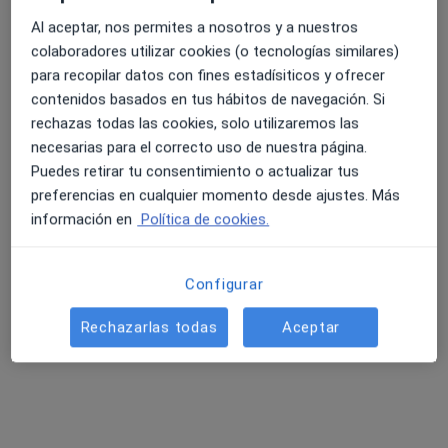
Al aceptar, nos permites a nosotros y a nuestros
colaboradores utilizar cookies (o tecnologías similares)
para recopilar datos con fines estadísiticos y ofrecer
contenidos basados en tus hábitos de navegación. Si
rechazas todas las cookies, solo utilizaremos las
necesarias para el correcto uso de nuestra página.
Dr. Oscar Roset Balada
Puedes retirar tu consentimiento o actualizar tus
·
Ver más
Angiólogo y cirujano vascular
preferencias en cualquier momento desde ajustes. Más
84 opiniones
información en
Política de cookies.
Cl. Anselm Clavé, 93, Blanes
•
Mapa
Polimèdic Blanes
Configurar
Acepta Allianz
Rechazarlas todas
Aceptar
Esclerosis con espuma
Este especialista no ofrece reserva de cita online en esta dirección.
Pedir una cita