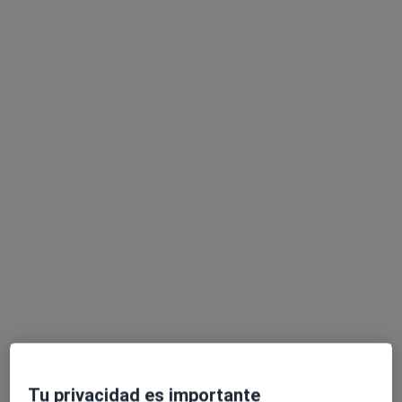
Dr. Juan Francisco Zanui Maestre
·
Ver más
Traumatólogo
53 opiniones
Cl. Anselm Clavé, 93, Blanes
•
Mapa
Polimèdic Blanes
Acepta Allianz
Primera visita Traumatología y Cirugía Ortopédica
Este especialista no ofrece reserva de cita online en esta dirección.
Pedir una cita
Tu privacidad es importante