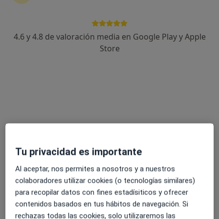
4.6 y 4.8 de valoración media en Google Play y Apple
Rosalía Pérez Ruiz
Store
Psicóloga
27 opiniones
Bilbao
•
Mapa
Online
Consulta online
45 €
Este especialista no ofrece reserva de cita online en esta dirección.
Tu privacidad es importante
Pedir una cita
Al aceptar, nos permites a nosotros y a nuestros
colaboradores utilizar cookies (o tecnologías similares)
para recopilar datos con fines estadísiticos y ofrecer
contenidos basados en tus hábitos de navegación. Si
rechazas todas las cookies, solo utilizaremos las