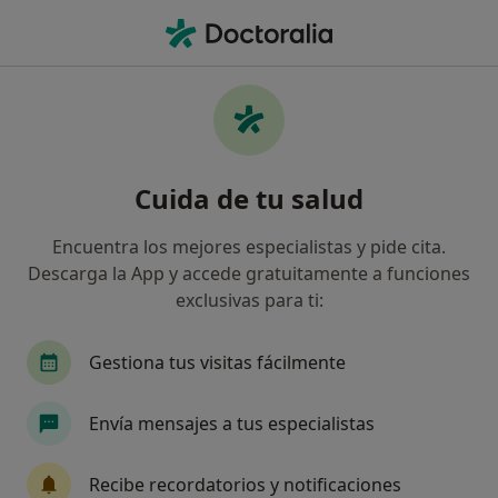
Men
Consulta Online • Soria, Soria
Filtros
• 1
Mapa
Consulta online en Soria: clínicas y
Cuida de tu salud
especialistas
Así organizamos los resultados
Encuentra los mejores especialistas y pide cita.
Descarga la App y accede gratuitamente a funciones
exclusivas para ti:
¿Qué especialidad estás buscando?
Psicólogo
Psicólogo infantil
Gestiona tus visitas fácilmente
Envía mensajes a tus especialistas
Recibe recordatorios y notificaciones