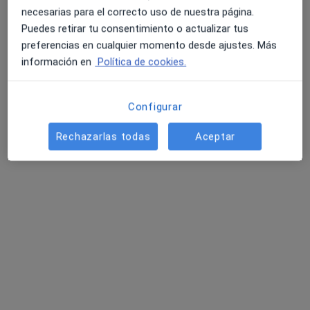
necesarias para el correcto uso de nuestra página.
Puedes retirar tu consentimiento o actualizar tus
preferencias en cualquier momento desde ajustes. Más
información en
Política de cookies.
Andrea M. Antolín
·
Ver más
Psicóloga
19 opiniones
Configurar
Dirección
Online
Rechazarlas todas
Aceptar
C. Doctrina, 14, entrada por C/Calixto Pereda, Soria
•
Mapa
Andrea M. Antolín Psicoterapia
Consulta online
Servicio gratuito
Este especialista no ofrece reserva de cita online en esta dirección.
Pedir una cita