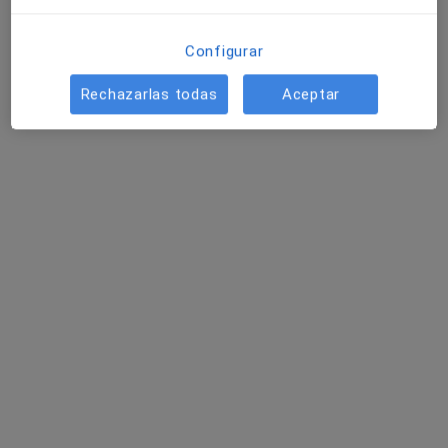
Configurar
Rechazarlas todas
Aceptar
Dra. Luz Angela Medina Garcia
·
Ver más
Dentista
224 opiniones
Dirección
Online
Plaza de Rabassaires 2, Local 8, Sant Cugat del Vallès
•
Mapa
LM DENTAL CLINIC
Curetaje dental
Precio sin especificar
Este especialista no ofrece reserva de cita online en esta dirección.
Pedir una cita