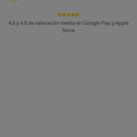
4.6 y 4.8 de valoración media en Google Play y Apple
Dra. Anna Bertran Faus
Store
·
Ver más
Dentista
1 opinión
Carrer de Sant Antoni, 15Bis, Sant Cugat del Vallès
•
Mapa
Clínica Dental Faus - Desde 1980
Curetaje dental
Servicio gratuito
Este especialista no ofrece reserva de cita online en esta dirección.
Pedir una cita