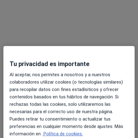
Clínica Dental Faus - Desde 1980
·
Ver
Cirujano oral y maxilofacial, Dentista, Dentista infantil
más
1 opinión
Carrer de Sant Antoni, 15Bis, Sant Cugat del Vallès
•
Mapa
Tu privacidad es importante
Clínica Dental Faus - Desde 1980
Al aceptar, nos permites a nosotros y a nuestros
Curetaje dental
Servicio gratuito
colaboradores utilizar cookies (o tecnologías similares)
Ningún profesional de este centro tiene citas disponibles
para recopilar datos con fines estadísiticos y ofrecer
contenidos basados en tus hábitos de navegación. Si
Mostrar perfil
rechazas todas las cookies, solo utilizaremos las
necesarias para el correcto uso de nuestra página.
Puedes retirar tu consentimiento o actualizar tus
preferencias en cualquier momento desde ajustes. Más
información en
Política de cookies.