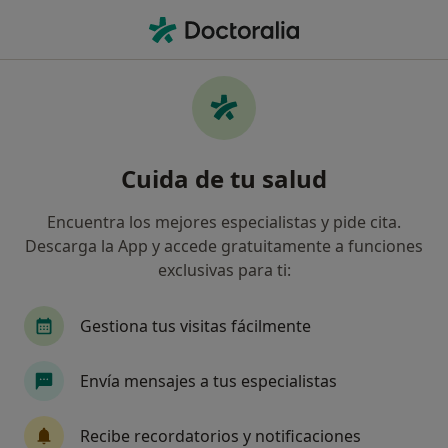
Men
Curetaje Dental • Sant Cugat del Vallès, Barcelona
Filtros
• 1
Seguro
Mapa
Curetaje dental en Sant Cugat del Vallès:
Cuida de tu salud
clínicas y especialistas
Así organizamos los resultados
Encuentra los mejores especialistas y pide cita.
Descarga la App y accede gratuitamente a funciones
exclusivas para ti:
¿Qué tipo de visita quieres reservar?
Curetaje dental
Gestiona tus visitas fácilmente
Envía mensajes a tus especialistas
Recibe recordatorios y notificaciones