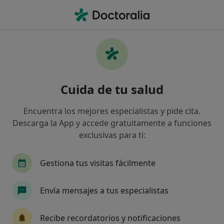
Men
Ejercicio Terapéutico • Pilar de la Horadada, Alicante
Filtros
• 1
Mapa
Ejercicio terapéutico en Pilar de la
Cuida de tu salud
Horadada: clínicas y especialistas
Así organizamos los resultados
Encuentra los mejores especialistas y pide cita.
Descarga la App y accede gratuitamente a funciones
exclusivas para ti:
¿Qué especialidad estás buscando?
Fisioterapeuta
Enfermero
Gestiona tus visitas fácilmente
Envía mensajes a tus especialistas
Recibe recordatorios y notificaciones