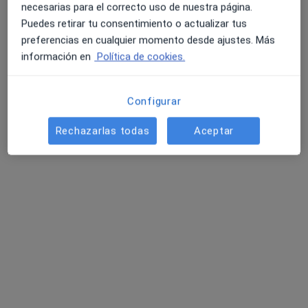
necesarias para el correcto uso de nuestra página.
Puedes retirar tu consentimiento o actualizar tus
preferencias en cualquier momento desde ajustes. Más
información en
Política de cookies.
m.Integral Clinic
Enfermero, Fisioterapeuta
51 opiniones
Configurar
Calle del Mar 3, Pilar de la Horadada
•
Mapa
Rechazarlas todas
Aceptar
m.Integral Clinic
Ejercicio terapéutico
desde 30 €
Mostrar más servicios
Ningún profesional de este centro tiene citas disponibles
Mostrar perfil