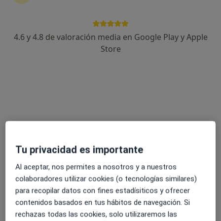
4.6 y 4.8 de valoración media en Google Play y Apple
Borja Pascual Ciborro
Store
·
Ver más
Fisioterapeuta
34 opiniones
Calle del Mar 3, Pilar de la Horadada
•
Mapa
m.Integral Clinic
Ejercicio terapéutico
desde 30 €
Este especialista no ofrece reserva de cita online en esta dirección.
Tu privacidad es importante
Pedir una cita
Al aceptar, nos permites a nosotros y a nuestros
colaboradores utilizar cookies (o tecnologías similares)
para recopilar datos con fines estadísiticos y ofrecer
contenidos basados en tus hábitos de navegación. Si
rechazas todas las cookies, solo utilizaremos las