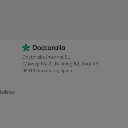
Contacto
Doctoralia - Página de inicio
Doctoralia Internet SL
C/ Josep Pla 2 - Building B2, floor 13
08019 Barcelona, Spain
alistas