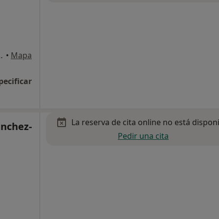
o de Santa Maria, El
•
Mapa
pecificar
La reserva de cita online no está dispon
anchez-
Pedir una cita