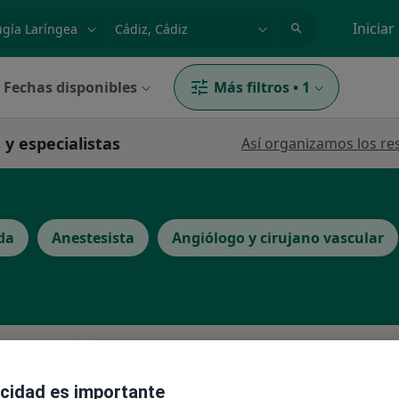
dad, enfermedad o nombre
p. ej. Madrid
Iniciar
Fechas disponibles
Más filtros
•
1
 y especialistas
Así organizamos los re
da
Anestesista
Angiólogo y cirujano vascular
Esta dirección no tiene calendario onli
a Teno
Ver direcciones con calendario online
acidad es importante