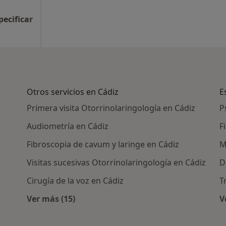
pecificar
Otros servicios en Cádiz
E
Primera visita Otorrinolaringología en Cádiz
P
Audiometría en Cádiz
F
Fibroscopia de cavum y laringe en Cádiz
M
Visitas sucesivas Otorrinolaringología en Cádiz
D
Cirugía de la voz en Cádiz
T
Ver más (15)
V
as en Cádiz
Más en esta categoría: Otros servicios en C