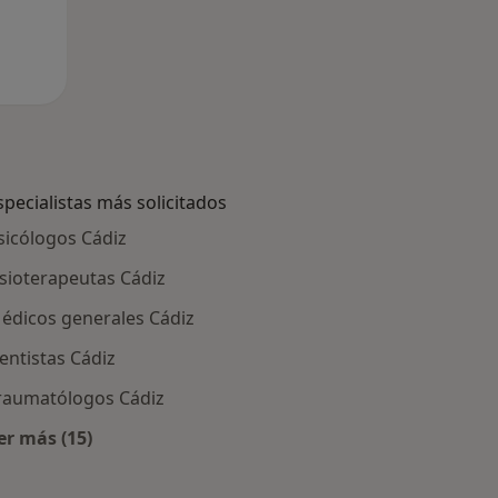
specialistas más solicitados
sicólogos Cádiz
isioterapeutas Cádiz
édicos generales Cádiz
entistas Cádiz
raumatólogos Cádiz
er más (15)
ádiz
Más en esta categoría: Especialistas más solicitados