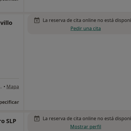
La reserva de cita online no está dispon
villo
Pedir una cita
 1ª planta, local 1., Cádiz
•
Mapa
pecificar
La reserva de cita online no está dispon
ro SLP
Mostrar perfil