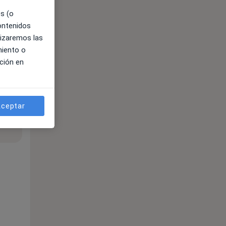
es (o
contenidos
lizaremos las
miento o
ción en
ceptar
ible