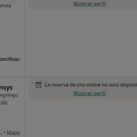
Mostrar perfil
alista
pecificar
La reserva de cita online no está dispon
nsys
Mostrar perfil
Angiólogo
más
, 21, Puerto de Santa Maria, El
•
Mapa