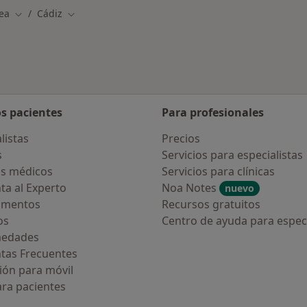
ea
Cádiz
Cambiar de ciudad
Cambiar de ciudad
os pacientes
Para profesionales
listas
Precios
s
Servicios para especialistas
s médicos
Servicios para clínicas
ta al Experto
Noa Notes
nuevo
amentos
Recursos gratuitos
os
Centro de ayuda para especi
medades
tas Frecuentes
ión para móvil
ara pacientes