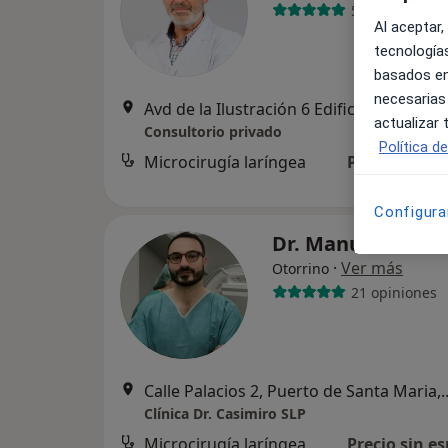
5 opiniones
Al aceptar,
tecnologías
basados en
necesarias
Avd de la Ilustración 6 Edificio Astarte, C
actualizar
Consultorio privado
Política d
Microcirugía laríngea
Precio sin es
Configura
Dr. Manuel Tucci
·
Ver más
Otorrino
21 opiniones
Calle Palacios 2, Puert
Clínica Dr. Casimiro SLP
Microcirugía laríngea
Precio sin es