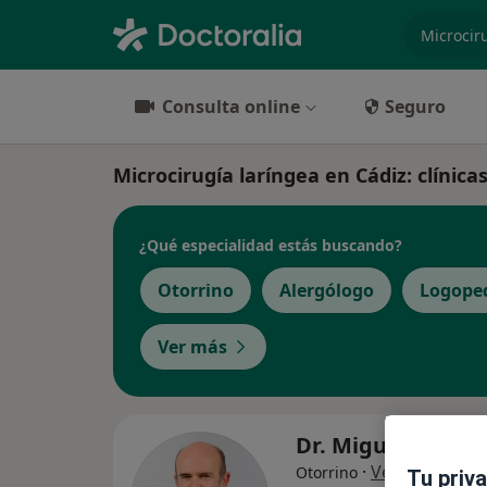
especiali
Consulta online
Seguro
Microcirugía laríngea en Cádiz: clínicas
¿Qué especialidad estás buscando?
Otorrino
Alergólogo
Logope
Ver más
Dr. Miguel Garcí
·
Ver más
Otorrino
Tu priv