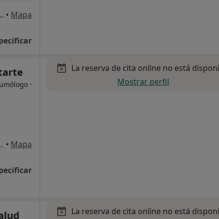
, 21, Puerto de Santa Maria, El
•
Mapa
pecificar
La reserva de cita online no está dispon
tarte
Mostrar perfil
·
eumólogo
 1ª planta, local 1., Cádiz
•
Mapa
pecificar
La reserva de cita online no está dispon
alud