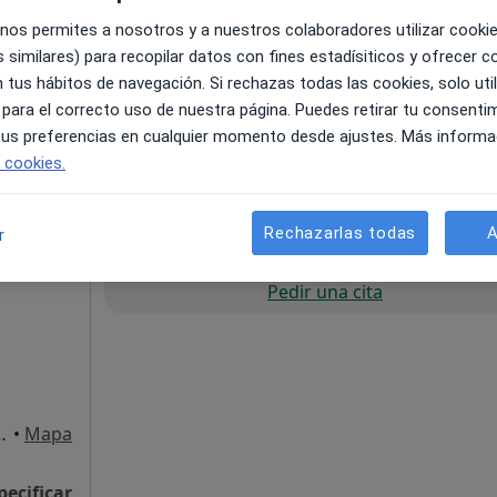
 nos permites a nosotros y a nuestros colaboradores utilizar cooki
 similares) para recopilar datos con fines estadísiticos y ofrecer 
 tus hábitos de navegación. Si rechazas todas las cookies, solo uti
 para el correcto uso de nuestra página. Puedes retirar tu consenti
ádiz
•
Mapa
 tus preferencias en cualquier momento desde ajustes. Más informa
e cookies.
pecificar
Rechazarlas todas
A
r
La reserva de cita online no está dispon
arone
Pedir una cita
o de Santa Maria, El
•
Mapa
pecificar