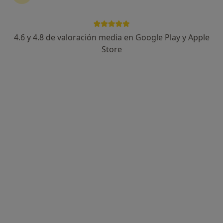
4.6 y 4.8 de valoración media en Google Play y Apple
Dra. Gabriela Prócel Burbano
Store
·
Ver más
Otorrinolaringóloga
66 opiniones
Calle Romería del Rocío, 4, local 10, Fuengirola
•
Mapa
Rhinova Clinic
Primera visita Otorrinolaringología
desde 120 €
Este especialista no ofrece reserva de cita online en esta dirección.
Pedir una cita