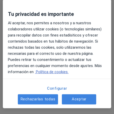
Tu privacidad es importante
Al aceptar, nos permites a nosotros y a nuestros
colaboradores utilizar cookies (o tecnologías similares)
para recopilar datos con fines estadísiticos y ofrecer
Dr. Andrés Robin Reyes Eldblom
contenidos basados en tus hábitos de navegación. Si
·
Ver más
rechazas todas las cookies, solo utilizaremos las
Otorrino
necesarias para el correcto uso de nuestra página.
174 opiniones
Puedes retirar tu consentimiento o actualizar tus
Dirección
Online
preferencias en cualquier momento desde ajustes. Más
información en
Política de cookies.
Avenida Isabel Manoja 41, Portal 1, 1ºA edif. Generalife, Torremolinos
•
Mapa
Clínica Doctor Reyes
Configurar
Primera visita Otorrinolaringología
Precio sin especificar
Rechazarlas todas
Aceptar
Este especialista no ofrece reserva de cita online en esta dirección.
Pedir una cita