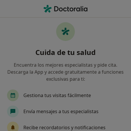
Men
Primera Visita Otorrinolaringología • Fuengirola, Málaga
Filtros
• 1
Seguro
Mapa
Primera visita Otorrinolaringología en
Cuida de tu salud
Fuengirola: clínicas y especialistas
Así organizamos los resultados
Encuentra los mejores especialistas y pide cita.
Descarga la App y accede gratuitamente a funciones
exclusivas para ti:
¿Qué especialidad estás buscando?
Otorrino
Cardiólogo
Dermatólogo
E
Gestiona tus visitas fácilmente
Envía mensajes a tus especialistas
Recibe recordatorios y notificaciones