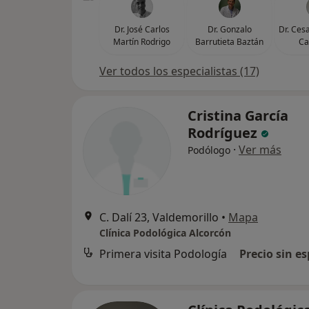
Dr. José Carlos
Dr. Gonzalo
Dr. Ces
Martín Rodrigo
Barrutieta Baztán
C
Ver todos los especialistas (17)
Cristina García
Rodríguez
·
Ver más
Podólogo
C. Dalí 23, Valdemorillo
•
Mapa
Clínica Podológica Alcorcón
Primera visita Podología
Precio sin es