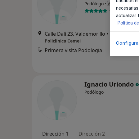
basados en
·
Ver más
Podólogo
necesarias
18 opiniones
actualizar
Política d
Calle Dalí 23, Valdemorillo
•
Mapa
Policlinica Cemei
Configura
Primera visita Podología
Ignacio Uriondo
Podólogo
Dirección 1
Dirección 2