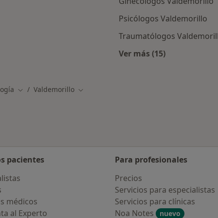
Ginecólogos Valdemorillo
Psicólogos Valdemorillo
Traumatólogos Valdemoril
Ver más (15)
as en Valdemorillo
Más en esta categor
logía
Valdemorillo
Cambiar de ciudad
Cambiar de ciudad
os pacientes
Para profesionales
listas
Precios
s
Servicios para especialistas
s médicos
Servicios para clínicas
ta al Experto
Noa Notes
nuevo