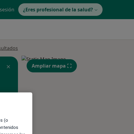
 sesión
¿Eres profesional de la salud?
sultados
Ampliar mapa
ible
es (o
contenidos