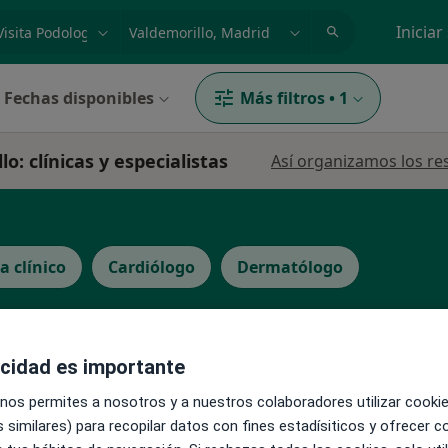
dad, enfermedad o nombre
p. ej. Madrid
Iniciar
Fechas disponibles
Más filtros
•
1
o: clínicas y especialistas
Así organizamos los re
a clínico
Cardiólogo
Dermatólogo
acidad es importante
La reserva de cita online no está dispon
 nos permites a nosotros y a nuestros colaboradores utilizar cooki
 similares) para recopilar datos con fines estadísiticos y ofrecer 
Pedir una cita