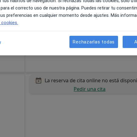
 tus hábitos de navegación. Si rechazas todas las cookies, solo uti
 para el correcto uso de nuestra página. Puedes retirar tu consenti
 tus preferencias en cualquier momento desde ajustes. Más informa
e cookies.
Rechazarlas todas
A
r
35 €
La reserva de cita online no está dispon
Pedir una cita