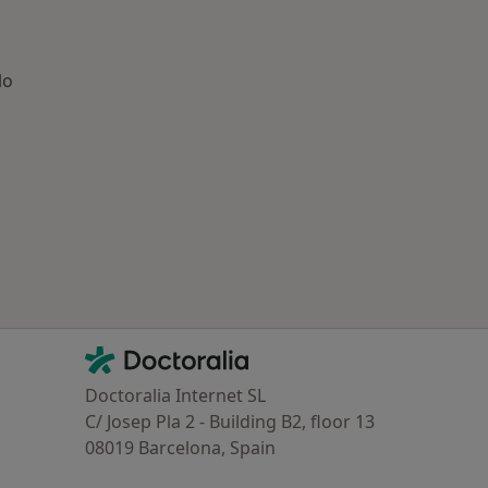
lo
ía: Especialistas más solicitados
Contacto
Doctoralia - Página de inicio
Doctoralia Internet SL
C/ Josep Pla 2 - Building B2, floor 13
08019 Barcelona, Spain