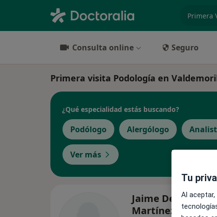
especiali
Consulta online
Seguro
Primera visita Podología en Valdemorill
¿Qué especialidad estás buscando?
Podólogo
Alergólogo
Analist
Ver más
Tu priv
Al aceptar,
Jaime Del Moral
tecnologías
Martínez