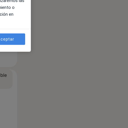
lizaremos las
miento o
ción en
ceptar
ible