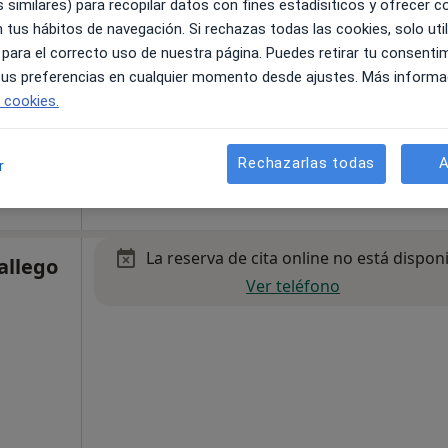
 similares) para recopilar datos con fines estadísiticos y ofrecer 
 tus hábitos de navegación. Si rechazas todas las cookies, solo uti
 para el correcto uso de nuestra página. Puedes retirar tu consenti
 tus preferencias en cualquier momento desde ajustes. Más informa
e cookies.
•
Mapa
Rechazarlas todas
A
r
60 €
La reserva de cita online no está dispon
allego
Ver teléfono