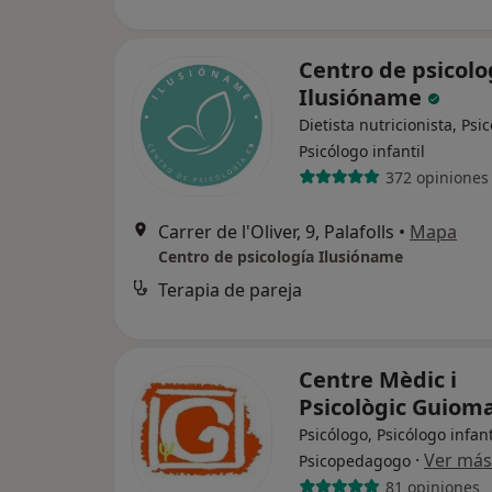
Centro de psicolo
Ilusióname
Dietista nutricionista, Psi
Psicólogo infantil
372 opiniones
Carrer de l'Oliver, 9, Palafolls
•
Mapa
Centro de psicología Ilusióname
Terapia de pareja
Centre Mèdic i
Psicològic Guiom
Psicólogo, Psicólogo infant
·
Ver más
Psicopedagogo
81 opiniones