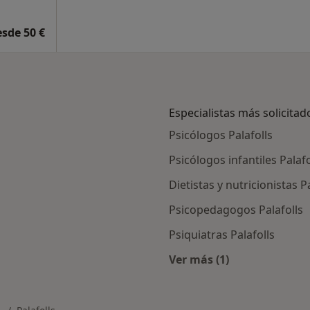
esde 50 €
Especialistas más solicitad
Psicólogos Palafolls
Psicólogos infantiles Palafo
Dietistas y nutricionistas P
Psicopedagogos Palafolls
Psiquiatras Palafolls
Ver más (1)
ios en Palafolls
Más en esta categorí