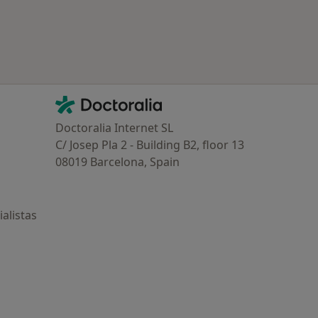
Contacto
Doctoralia - Página de inicio
Doctoralia Internet SL
C/ Josep Pla 2 - Building B2, floor 13
08019 Barcelona, Spain
alistas