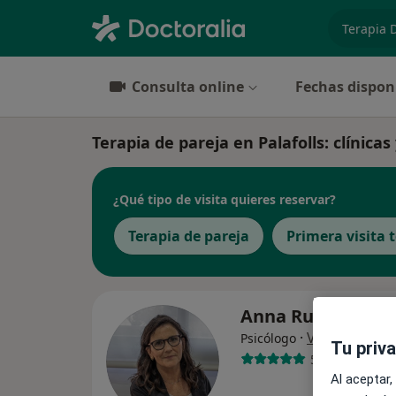
especiali
Consulta online
Fechas dispon
Terapia de pareja en Palafolls: clínicas
¿Qué tipo de visita quieres reservar?
Terapia de pareja
Primera visita 
Anna Ruiz Lopez
·
Ver más
Psicólogo
Tu priv
59 opiniones
Al aceptar,