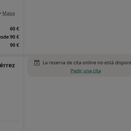
•
Mapa
60 €
esde 90 €
90 €
La reserva de cita online no está dispon
érrez
Pedir una cita