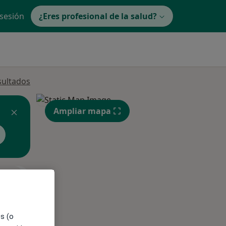
 sesión
¿Eres profesional de la salud?
sultados
Ampliar mapa
ible
es (o