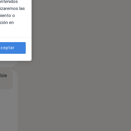
contenidos
lizaremos las
miento o
ción en
ceptar
ible