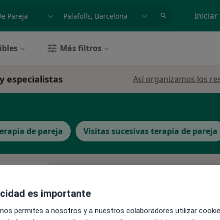
dad, enfermedad o nombre
p. ej. Madrid
Iniciar
ibles
Más filtros
 y especialistas
Así organizamos los re
terapia de pareja
Visitas sucesivas terapia de pareja
La reserva de cita online no está dispon
Pedir una cita
acidad es importante
 nos permites a nosotros y a nuestros colaboradores utilizar cooki