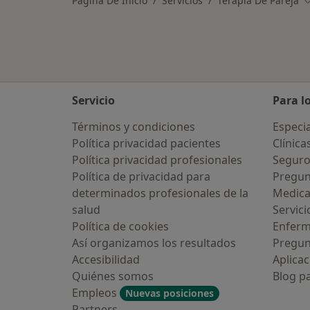
Página De Inicio
Servicios
Terapia De Pareja
C
Servicio
Para l
Términos y condiciones
Especia
Política privacidad pacientes
Clínica
Política privacidad profesionales
Seguro
Política de privacidad para
Pregun
determinados profesionales de la
Medic
salud
Servici
Política de cookies
Enfer
Así organizamos los resultados
Pregun
Accesibilidad
Aplicac
Quiénes somos
Blog p
Empleos
Nuevas posiciones
Partners