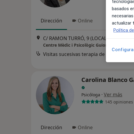
tecnologías
basados en
necesarias
Dirección
Online
actualizar
Política d
C/ RAMON TURRÓ, 9 (LOCAL2), Palafolls
Centre Mèdic i Psicològic Guiomar
Configura
Visitas sucesivas terapia de pareja
Carolina Blanco G
·
Ver más
Psicóloga
145 opiniones
Dirección
Online