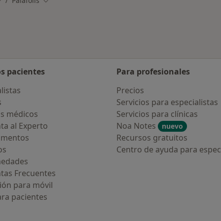
Palafolls
ambiar de ciudad
Cambiar de ciudad
os pacientes
Para profesionales
listas
Precios
s
Servicios para especialistas
s médicos
Servicios para clínicas
ta al Experto
Noa Notes
nuevo
amentos
Recursos gratuitos
os
Centro de ayuda para especi
medades
tas Frecuentes
ión para móvil
ara pacientes