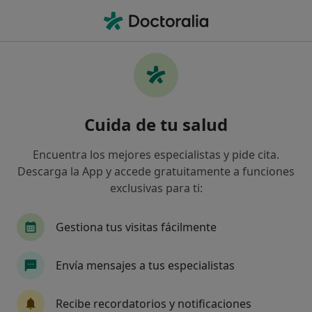
Men
Terapia Individual • Huelva, Huelva
Filtros
• 1
Seguro
Mapa
Terapia individual en Huelva: clínicas y
Cuida de tu salud
especialistas
Así organizamos los resultados
Encuentra los mejores especialistas y pide cita.
Descarga la App y accede gratuitamente a funciones
exclusivas para ti:
¿Qué especialidad estás buscando?
Psicólogo
Psicólogo infantil
Sexólogo
Gestiona tus visitas fácilmente
Envía mensajes a tus especialistas
Recibe recordatorios y notificaciones