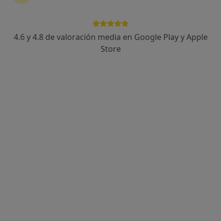
4.6 y 4.8 de valoración media en Google Play y Apple
Store
Opción de pago online
María del Amor Garcés
·
Ver más
Psicóloga
68 opiniones
Dirección
Online
Calle Almirante Garrocho 2, 3B, Huelva
•
Mapa
Psique Sana
Terapia individual
70 €
Este especialista no ofrece reserva de cita online en esta dirección.
Pedir una cita