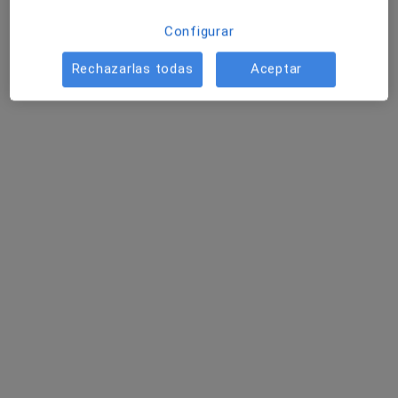
Dirección
Online
Configurar
Rechazarlas todas
Aceptar
Calle Alameda Sundheim nº2 1ºB, Huelva
•
Mapa
Epojé Psicología
Terapia individual
60 €
Este especialista no ofrece reserva de cita online en esta dirección.
Pedir una cita