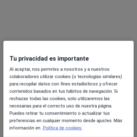
CLINICA DE PSICOLOGÍA GENERAL SANITARIA
Terapia individual
60 €
Este especialista no ofrece reserva de cita online en esta dirección.
Pedir una cita
Tu privacidad es importante
Al aceptar, nos permites a nosotros y a nuestros
colaboradores utilizar cookies (o tecnologías similares)
para recopilar datos con fines estadísiticos y ofrecer
contenidos basados en tus hábitos de navegación. Si
rechazas todas las cookies, solo utilizaremos las
necesarias para el correcto uso de nuestra página.
Opción de pago online
Puedes retirar tu consentimiento o actualizar tus
Natalia Velázquez Ahumada
preferencias en cualquier momento desde ajustes. Más
·
Ver más
Psicóloga
información en
Política de cookies.
67 opiniones