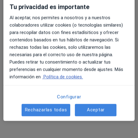
Tu privacidad es importante
Al aceptar, nos permites a nosotros y a nuestros
4.6 y 4.8 de valoración media en Google Play y Apple
colaboradores utilizar cookies (o tecnologías similares)
Dr. Francisco Tamayo Pozo
Store
para recopilar datos con fines estadísiticos y ofrecer
·
Ver más
Cirujano general, Cirujano bariátrico, Proctólogo
contenidos basados en tus hábitos de navegación. Si
131 opiniones
rechazas todas las cookies, solo utilizaremos las
necesarias para el correcto uso de nuestra página.
Avda Santa María de la Alhambra , 6, Granada
•
Mapa
Puedes retirar tu consentimiento o actualizar tus
Hospital Vithas Granada
preferencias en cualquier momento desde ajustes. Más
Tratamiento fístula anal con láser
Precio sin especificar
información en
Política de cookies.
Este servicio no está disponible.
Otros servicios
Configurar
Rechazarlas todas
Aceptar
Búsquedas relacionadas
Aseguradoras en Granada