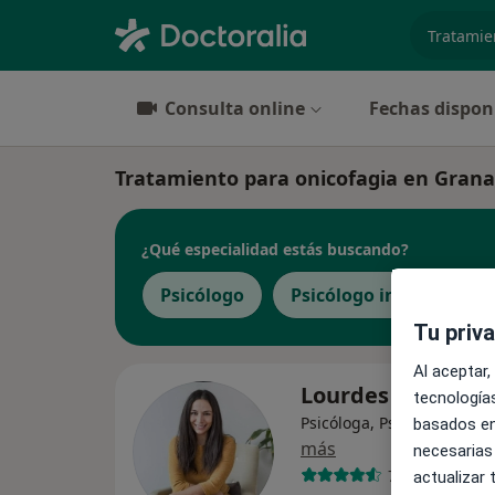
especiali
Consulta online
Fechas dispon
Tratamiento para onicofagia en Granada
¿Qué especialidad estás buscando?
Psicólogo
Psicólogo infantil
Tu priv
Al aceptar,
Lourdes Estrella
tecnologías
Psicóloga, Psicóloga infant
basados en
más
necesarias
70 opiniones
actualizar