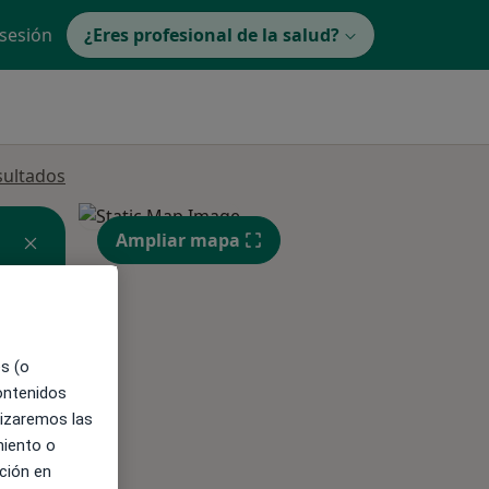
 sesión
¿Eres profesional de la salud?
sultados
Ampliar mapa
es (o
ible
contenidos
lizaremos las
miento o
ción en