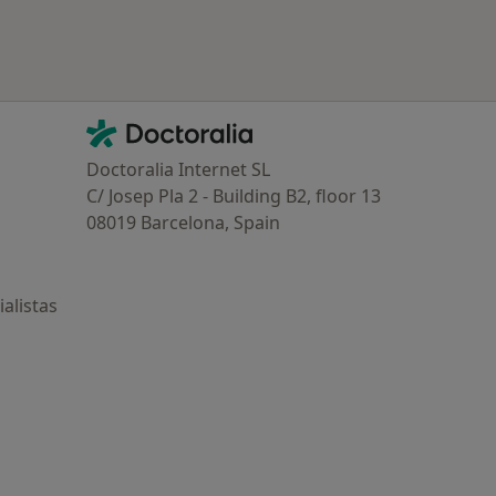
Contacto
Doctoralia - Página de inicio
Doctoralia Internet SL
C/ Josep Pla 2 - Building B2, floor 13
08019 Barcelona, Spain
alistas