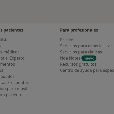
os pacientes
Para profesionales
listas
Precios
s
Servicios para especialistas
s médicos
Servicios para clínicas
ta al Experto
Noa Notes
nuevo
amentos
Recursos gratuitos
os
Centro de ayuda para especi
medades
tas Frecuentes
ión para móvil
ara pacientes