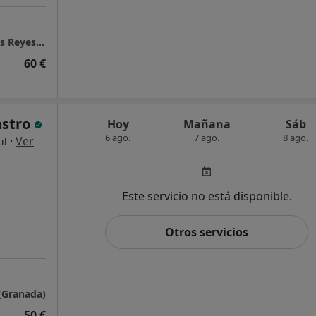
Laura Hernández Pulido- Granada psicólogos Reyes Católicos
60 €
astro
Hoy
Mañana
Sáb
6 ago.
7 ago.
8 ago.
·
Ver
il
Este servicio no está disponible.
Otros servicios
 (Granada)
50 €