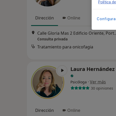
Política d
Dirección
Online
Configura
Calle Gloria Mas 2 Edificio Oriente
Consulta privada
Tratamiento para onicofagia
Laura Hernández 
·
Ver más
Psicóloga
30 opiniones
Dirección
Online