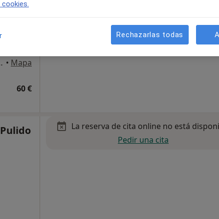
e cookies.
Rechazarlas todas
A
r
, Portal 2, 1ºC, 18014, Granada
•
Mapa
60 €
La reserva de cita online no está dispon
Pulido
Pedir una cita