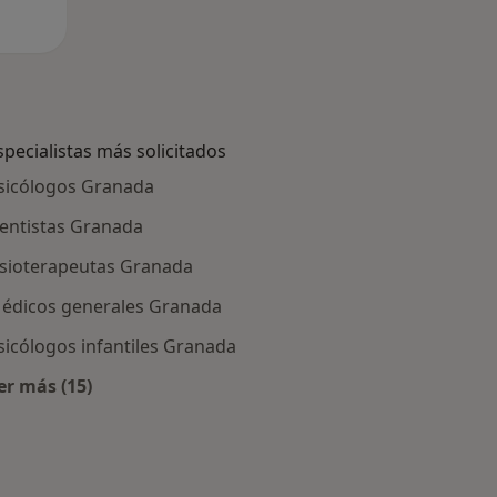
specialistas más solicitados
sicólogos Granada
entistas Granada
isioterapeutas Granada
édicos generales Granada
sicólogos infantiles Granada
er más (15)
Granada
Más en esta categoría: Especialistas más solicitados