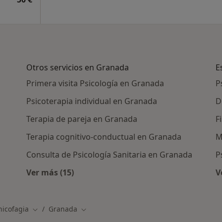
Otros servicios en Granada
E
Primera visita Psicología en Granada
P
Psicoterapia individual en Granada
D
Terapia de pareja en Granada
F
Terapia cognitivo-conductual en Granada
M
Consulta de Psicología Sanitaria en Granada
P
Ver más (15)
V
ras en Granada
Más en esta categoría: Otros servicios en 
nicofagia
Granada
Cambiar de ciudad
Cambiar de ciudad