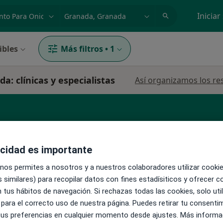
dad, enfermedad o nombre
p. ej. Madrid
Iniciar
ibles
Más filtros
•
1
: clínicas y especialistas
Así organizamos los re
acidad es importante
 nos permites a nosotros y a nuestros colaboradores utilizar cooki
La reserva de cita online no está dispon
 similares) para recopilar datos con fines estadísiticos y ofrecer 
Pedir una cita
·
Ver
il
 tus hábitos de navegación. Si rechazas todas las cookies, solo uti
 para el correcto uso de nuestra página. Puedes retirar tu consenti
 tus preferencias en cualquier momento desde ajustes. Más informa