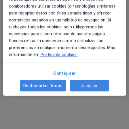
colaboradores utilizar cookies (o tecnologías similares)
para recopilar datos con fines estadísiticos y ofrecer
contenidos basados en tus hábitos de navegación. Si
4.6 y 4.8 de valoración media en Google Play y Apple
rechazas todas las cookies, solo utilizaremos las
Store
Opción de pago online
necesarias para el correcto uso de nuestra página.
Christian Buenaventura
Puedes retirar tu consentimiento o actualizar tus
·
Ver más
Psicólogo, Psicólogo infantil
preferencias en cualquier momento desde ajustes. Más
16 opiniones
información en
Política de cookies.
Dirección
Online
Configurar
Cuesta San Juan, 22, Morella
•
Mapa
Rechazarlas todas
Aceptar
Fundación Emocional
Tratamiento para onicofagia
desde 50 €
Este servicio no está disponible.
Otros servicios