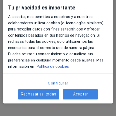
Tu privacidad es importante
Al aceptar, nos permites a nosotros y a nuestros
4.6 y 4.8 de valoración media en Google Play y Apple
colaboradores utilizar cookies (o tecnologías similares)
María Hernández Maestro
Store
para recopilar datos con fines estadísiticos y ofrecer
·
Ver más
Psicóloga, Psicóloga infantil
contenidos basados en tus hábitos de navegación. Si
79 opiniones
rechazas todas las cookies, solo utilizaremos las
necesarias para el correcto uso de nuestra página.
Dirección
Online
Puedes retirar tu consentimiento o actualizar tus
preferencias en cualquier momento desde ajustes. Más
C/MAESTRO IBARRA Nº5, BAJO, Murcia
•
Mapa
información en
Política de cookies.
CLÍNICA FISIOACTIVA +
Tratamiento para onicofagia
60 €
Configurar
Este servicio no está disponible.
Rechazarlas todas
Aceptar
Otros servicios