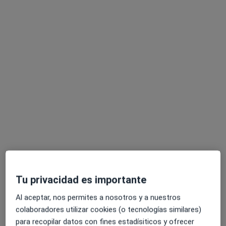
Sonia Jiménez Martínez
Logopeda
Carrer de Cartagena 245.1º- 3ª, Barcelona
•
Mapa
Consultorio privado
Tratamiento para patologia vocal
Precio sin especificar
Tu privacidad es importante
Este especialista no ofrece reserva de cita online en esta dirección.
Al aceptar, nos permites a nosotros y a nuestros
Pedir una cita
colaboradores utilizar cookies (o tecnologías similares)
para recopilar datos con fines estadísiticos y ofrecer