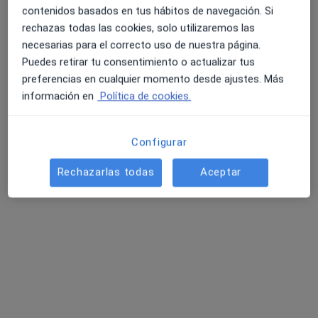
contenidos basados en tus hábitos de navegación. Si
rechazas todas las cookies, solo utilizaremos las
necesarias para el correcto uso de nuestra página.
Puedes retirar tu consentimiento o actualizar tus
preferencias en cualquier momento desde ajustes. Más
información en
Política de cookies.
Ainoa Medina Granados
Configurar
·
Ver más
Logopeda
13 opiniones
Rechazarlas todas
Aceptar
Carrer de les Escoles, 70, La Llagosta
•
Mapa
L'Kadèmia Diagnòstic i Intervenció
Tratamiento para patologia vocal
35 €
Este especialista no ofrece reserva de cita online en esta dirección.
Pedir una cita