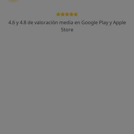
4.6 y 4.8 de valoración media en Google Play y Apple
Centre Giner
Store
·
Ver más
Logopeda, Psicólogo, Psicólogo infantil
183 opiniones
Rambla, 62, 2º piso, Sabadell
•
Mapa
Centre Giner
Tratamiento para patologia vocal
30 €
Mostrar más servicios
Carme Serret Beltràn
Aleix Arribas Campos
Silvia Armas Serret
Ningún profesional de este centro tiene citas disponibles
Mostrar perfil