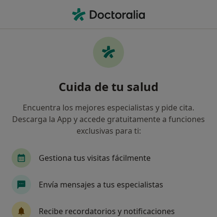
Men
Tratamiento Para Patologia Vocal • Sant Cugat del Vallès, Barcelona
Filtros
• 1
Seguro
Mapa
Tratamiento para patologia vocal en Sant
Cuida de tu salud
Cugat del Vallès: clínicas y especialistas
Así organizamos los resultados
Encuentra los mejores especialistas y pide cita.
Descarga la App y accede gratuitamente a funciones
exclusivas para ti:
¿Qué especialidad estás buscando?
Logopeda
Psicólogo
Psicopedagogo
Gestiona tus visitas fácilmente
Envía mensajes a tus especialistas
Recibe recordatorios y notificaciones