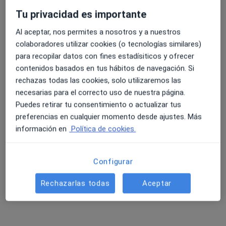
Tu privacidad es importante
Al aceptar, nos permites a nosotros y a nuestros
4.6 y 4.8 de valoración media en Google Play y Apple
colaboradores utilizar cookies (o tecnologías similares)
Dra. María Muñoz Lucas
Store
para recopilar datos con fines estadísiticos y ofrecer
·
Ver más
Médico general, Médico estético
contenidos basados en tus hábitos de navegación. Si
Avenida Atlántico 59, Barbate
•
Mapa
rechazas todas las cookies, solo utilizaremos las
Clinica Médico Estética Dra. Muñoz
necesarias para el correcto uso de nuestra página.
Puedes retirar tu consentimiento o actualizar tus
Visita Medicina Estética y Cirugía Cosmética
Servicio gratuito
preferencias en cualquier momento desde ajustes. Más
Este especialista no ofrece reserva de cita online en esta dirección.
información en
Política de cookies.
Pedir una cita
Configurar
Rechazarlas todas
Aceptar