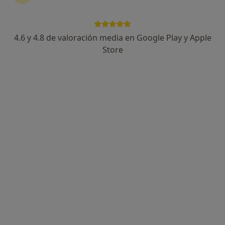
4.6 y 4.8 de valoración media en Google Play y Apple
Dra. Elsa Raydan Moreno
Store
·
Ver más
Médica general
6 opiniones
Calle Pintor Sorolla 1, Aldaia
•
Mapa
Corpo_Dent
Visita Medicina General
Precio sin especificar
Este servicio no está disponible.
Otros servicios