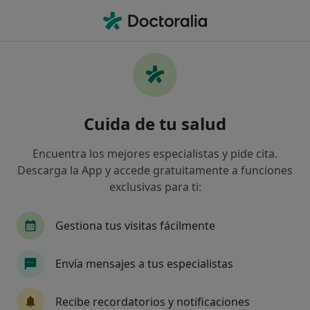
Men
Visita Medicina General • Aldaia, Valencia
Filtros
• 1
Seguro
Mapa
Visita Medicina General en Aldaia: clínicas y
Cuida de tu salud
especialistas
Así organizamos los resultados
Encuentra los mejores especialistas y pide cita.
Descarga la App y accede gratuitamente a funciones
exclusivas para ti:
¿Qué especialidad estás buscando?
Médico general
Médico estético
Médico de
Gestiona tus visitas fácilmente
Envía mensajes a tus especialistas
Recibe recordatorios y notificaciones