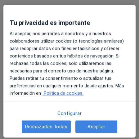
Tu privacidad es importante
Corpo_Dent
Al aceptar, nos permites a nosotros y a nuestros
·
Médico estético, Médico de familia, Dietista nutricionista
colaboradores utilizar cookies (o tecnologías similares)
Ver más
para recopilar datos con fines estadísiticos y ofrecer
311 opiniones
contenidos basados en tus hábitos de navegación. Si
Calle Pintor Sorolla 1, Aldaia
•
Mapa
rechazas todas las cookies, solo utilizaremos las
Corpo_Dent
necesarias para el correcto uso de nuestra página.
Visita Medicina General
Precio sin especificar
Puedes retirar tu consentimiento o actualizar tus
preferencias en cualquier momento desde ajustes. Más
Mostrar más servicios
información en
Política de cookies.
Dra. Nerea Peiró
Dra. Elsa Raydan
Configurar
Llorca
Moreno
Rechazarlas todas
Aceptar
Ningún profesional de este centro tiene citas disponibles