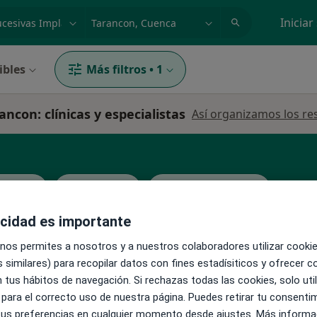
dad, enfermedad o nombre
p. ej. Madrid
Iniciar
ibles
Más filtros
•
1
ncon: clínicas y especialistas
Así organizamos los re
rapeuta
Ginecólogo
Médico de familia
acidad es importante
 nos permites a nosotros y a nuestros colaboradores utilizar cooki
 similares) para recopilar datos con fines estadísiticos y ofrecer 
 tus hábitos de navegación. Si rechazas todas las cookies, solo uti
La reserva de cita online no está dispon
ntal
 para el correcto uso de nuestra página. Puedes retirar tu consenti
Mostrar perfil
 tus preferencias en cualquier momento desde ajustes. Más informa