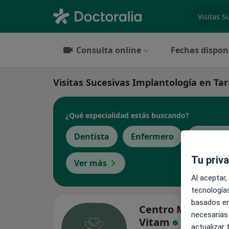
especiali
Consulta online
Fechas dispon
Visitas Sucesivas Implantología en Tara
¿Qué especialidad estás buscando?
Dentista
Enfermero
Fisiote
Tu priv
Ver más
Al aceptar,
tecnologías
basados en
Centro Médico De
necesarias
Vitam
actualizar