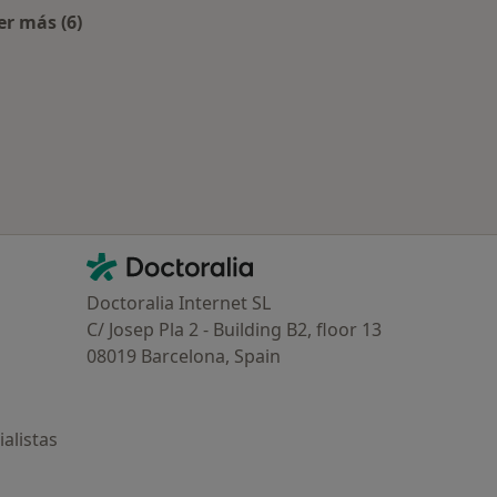
er más (6)
Tarancon
Más en esta categoría: Especialistas más solicitados
Contacto
Doctoralia - Página de inicio
Doctoralia Internet SL
C/ Josep Pla 2 - Building B2, floor 13
08019 Barcelona, Spain
alistas