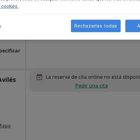
,
e cookies.
Rechazarlas todas
A
r
Mapa
pecificar
La reserva de cita online no está dispon
Avilés
Pedir una cita
Mapa