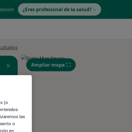
 sesión
¿Eres profesional de la salud?
sultados
Ampliar mapa
es (o
contenidos
lizaremos las
ible
miento o
ción en