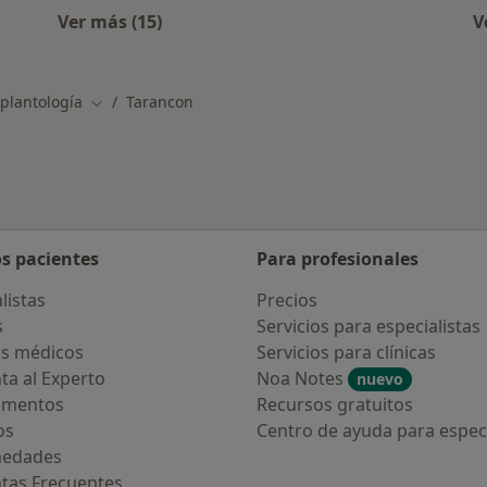
Ver más (15)
V
as en Tarancon
Más en esta categoría: Otros servicios en 
mplantología
Tarancon
Cambiar de ciudad
os pacientes
Para profesionales
listas
Precios
s
Servicios para especialistas
s médicos
Servicios para clínicas
ta al Experto
Noa Notes
nuevo
amentos
Recursos gratuitos
os
Centro de ayuda para especi
medades
tas Frecuentes