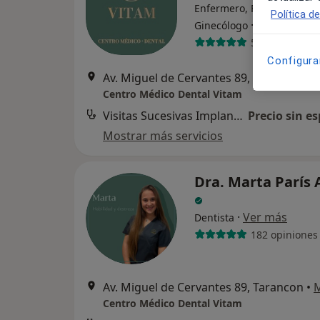
Enfermero, Fisioterapeuta
Política d
·
Ver más
Ginecólogo
590 opiniones
Configura
Av. Miguel de Cervantes 89, Tarancon
•
Centro Médico Dental Vitam
Visitas Sucesivas Implantología
Precio sin es
Mostrar más servicios
Dra. Marta París 
·
Ver más
Dentista
182 opiniones
Av. Miguel de Cervantes 89, Tarancon
•
Centro Médico Dental Vitam