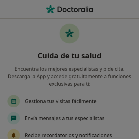
Men
Visitas Sucesivas Odontología • Granollers, Barcelona
Filtros
• 1
Seguro
Mapa
Visitas sucesivas Odontología en Granollers:
Cuida de tu salud
clínicas y especialistas
Así organizamos los resultados
Encuentra los mejores especialistas y pide cita.
Descarga la App y accede gratuitamente a funciones
exclusivas para ti:
¿Qué especialidad estás buscando?
Dentista
Dentista infantil
Anestesista
Gestiona tus visitas fácilmente
Envía mensajes a tus especialistas
Recibe recordatorios y notificaciones