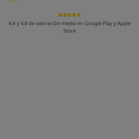
4.6 y 4.8 de valoración media en Google Play y Apple
Dr. Carlo Di Falco
Store
·
Ver más
Dentista
101 opiniones
Dirección
Online
Carrer de Barcelona, 3-5, Granollers
•
Mapa
Dunia Institut Dental
Visitas sucesivas Odontología
Servicio gratuito
Este especialista no ofrece reserva de cita online en esta dirección.
Pedir una cita