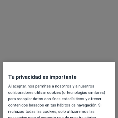
Pedir una cita
Dr. Gabriele Di Falco
·
Ver más
Dentista
34 opiniones
Tu privacidad es importante
Carrer de Barcelona, 3-5, Granollers
•
Mapa
Al aceptar, nos permites a nosotros y a nuestros
Dunia Institut Dental
colaboradores utilizar cookies (o tecnologías similares)
Visitas sucesivas Odontología
Servicio gratuito
para recopilar datos con fines estadísiticos y ofrecer
contenidos basados en tus hábitos de navegación. Si
Este especialista no ofrece reserva de cita online en esta dirección.
rechazas todas las cookies, solo utilizaremos las
Pedir una cita
necesarias para el correcto uso de nuestra página.