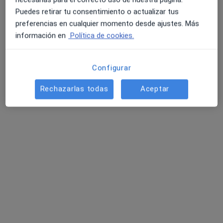
Puedes retirar tu consentimiento o actualizar tus
preferencias en cualquier momento desde ajustes. Más
información en
Política de cookies.
Configurar
Rechazarlas todas
Aceptar
Dunia Institut Dental
·
Ver
Cirujano oral y maxilofacial, Dentista, Dentista infantil
más
233 opiniones
Carrer de Barcelona, 3-5, Granollers
•
Mapa
Dunia Institut Dental
Visitas sucesivas Odontología
Servicio gratuito
Mostrar más servicios