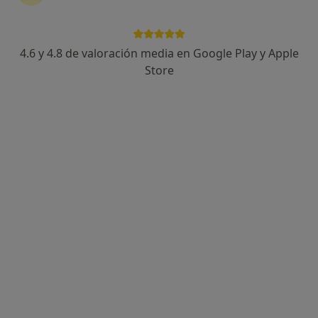
4.6 y 4.8 de valoración media en Google Play y Apple
Clínica Rodriguez-Recio
Store
Cirujano oral y maxilofacial, Médico estético, Dentista
Fray Ceferino, 50, Oviedo
•
Mapa
Clínica Rodriguez-Recio
Visitas sucesivas Odontología
Precio sin especificar
Mostrar más servicios
Ningún profesional de este centro tiene citas disponibles
Mostrar perfil