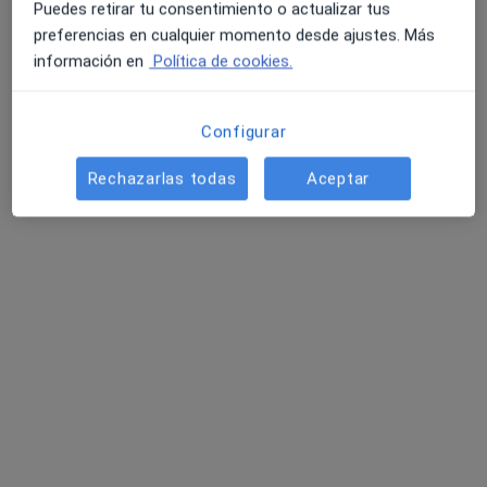
Puedes retirar tu consentimiento o actualizar tus
preferencias en cualquier momento desde ajustes. Más
información en
Política de cookies.
Dr. Ignacio Álvarez Figaredo
·
Ver más
Dentista
Configurar
6 opiniones
Rechazarlas todas
Aceptar
Avenida Hermanos Menéndez Pidal 27, Bajo, Oviedo
•
Mapa
Clínica Rehberger López-Fanjul
Visitas sucesivas Odontología
Precio sin especificar
Este especialista no ofrece reserva de cita online en esta dirección.
Pedir una cita