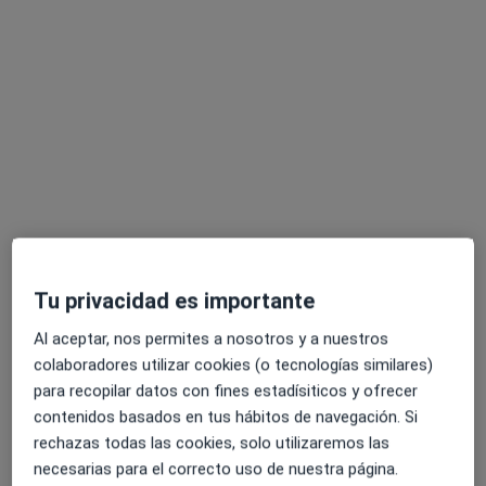
Dra. Pilar Vara Parra
·
Ver más
Dentista
40 opiniones
Avenida de Colon 16,tercero E, Oviedo
•
Mapa
Consultorio privado
Visitas sucesivas Odontología
Precio sin especificar
Este especialista no ofrece reserva de cita online en esta dirección.
Tu privacidad es importante
Pedir una cita
Al aceptar, nos permites a nosotros y a nuestros
colaboradores utilizar cookies (o tecnologías similares)
para recopilar datos con fines estadísiticos y ofrecer
contenidos basados en tus hábitos de navegación. Si
rechazas todas las cookies, solo utilizaremos las
necesarias para el correcto uso de nuestra página.