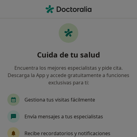
Men
Visitas Sucesivas Odontología • Oviedo, Asturias
Filtros
• 1
Seguro
Mapa
Visitas sucesivas Odontología en Oviedo:
Cuida de tu salud
clínicas y especialistas
Así organizamos los resultados
Encuentra los mejores especialistas y pide cita.
Descarga la App y accede gratuitamente a funciones
exclusivas para ti:
¿Qué especialidad estás buscando?
Dentista
Cirujano oral y maxilofacial
Dent
Gestiona tus visitas fácilmente
Envía mensajes a tus especialistas
Recibe recordatorios y notificaciones