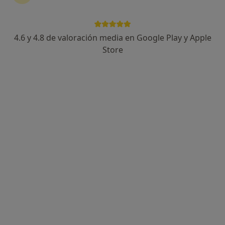
4.6 y 4.8 de valoración media en Google Play y Apple
Store
Opción de pago online
Maria Semida Demian
·
Ver más
Psicóloga
7 opiniones
Dirección
Online
Calle Manuel de Palacio, nr. 10, Lleida
•
Mapa
EDUVIC
Visitas sucesivas Psicología
60 €
Este especialista no ofrece reserva de cita online en esta dirección.
Pedir una cita