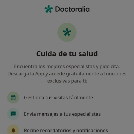
Men
Visitas Sucesivas Psicología • Lleida, Lleida
Filtros
• 1
Seguro
Mapa
Visitas sucesivas Psicología en Lleida:
Cuida de tu salud
clínicas y especialistas
Así organizamos los resultados
Encuentra los mejores especialistas y pide cita.
Descarga la App y accede gratuitamente a funciones
exclusivas para ti:
¿Qué especialidad estás buscando?
Psicólogo
Psicólogo infantil
Psiquiatra
Gestiona tus visitas fácilmente
Envía mensajes a tus especialistas
Recibe recordatorios y notificaciones