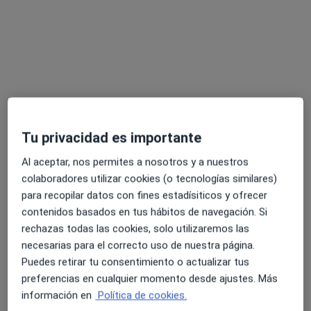
Visitas sucesivas Psicología
80 €
Este especialista no ofrece reserva de cita online en esta dirección.
Pedir una cita
Tu privacidad es importante
Al aceptar, nos permites a nosotros y a nuestros
colaboradores utilizar cookies (o tecnologías similares)
para recopilar datos con fines estadísiticos y ofrecer
contenidos basados en tus hábitos de navegación. Si
Aida Vilalta Mir
rechazas todas las cookies, solo utilizaremos las
·
Ver más
Psicóloga, Psicóloga infantil
necesarias para el correcto uso de nuestra página.
59 opiniones
Puedes retirar tu consentimiento o actualizar tus
preferencias en cualquier momento desde ajustes. Más
Dirección
Online
información en
Política de cookies.