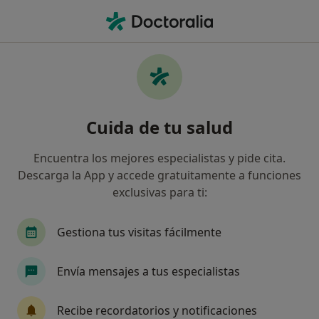
Men
Traumatólogo • Alcalá de Henares, Madrid
Filtros
Seguro:
Muface
Ma
Traumatólogos de Muface en Alcalá de
Cuida de tu salud
Henares
Así organizamos los resultados
Encuentra los mejores especialistas y pide cita.
Descarga la App y accede gratuitamente a funciones
exclusivas para ti:
Gestiona tus visitas fácilmente
Envía mensajes a tus especialistas
Dr. Ignacio Fariña Navarro
Recibe recordatorios y notificaciones
·
Ver más
Traumatólogo