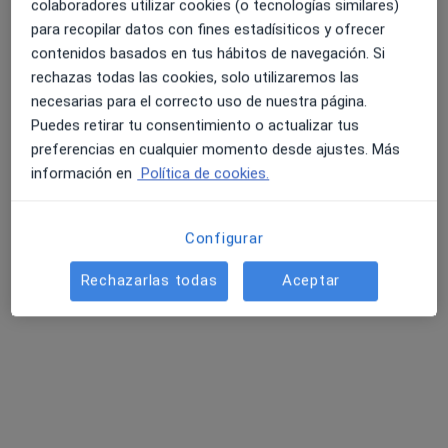
Goya Innova
colaboradores utilizar cookies (o tecnologías similares)
·
Traumatólogo, Alergólogo, Angiólogo y cirujano vascular
para recopilar datos con fines estadísiticos y ofrecer
Ver más
contenidos basados en tus hábitos de navegación. Si
67 opiniones
rechazas todas las cookies, solo utilizaremos las
necesarias para el correcto uso de nuestra página.
Cl. Vía Complutense, 77, Alcalá de Henares
•
Mapa
Puedes retirar tu consentimiento o actualizar tus
Goya Innova
preferencias en cualquier momento desde ajustes. Más
Acepta Muface
información en
Política de cookies.
Primera visita Traumatología y Cirugía Ortopédica
Mostrar más servicios
Configurar
Ningún profesional de este centro tiene citas disponibles
Rechazarlas todas
Aceptar
Mostrar perfil