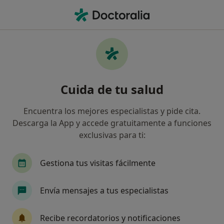
Men
Traumatólogo • Girona, Girona
Filtros
Seguro:
Catalana Occidente
Traumatólogos de Catalana Occidente en
Cuida de tu salud
Girona
Así organizamos los resultados
Encuentra los mejores especialistas y pide cita.
Descarga la App y accede gratuitamente a funciones
exclusivas para ti:
Gestiona tus visitas fácilmente
Envía mensajes a tus especialistas
Dr. José Mª Centenera Centenera
Recibe recordatorios y notificaciones
Traumatólogo