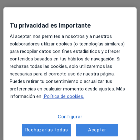
166 opiniones
Ronda de Sant Antoni Maria Claret 20, Girona
•
Mapa
Clínica Bofill Girona Centre
Tu privacidad es importante
Acepta Catalana Occidente
Al aceptar, nos permites a nosotros y a nuestros
Primera visita Traumatología y Cirugía Ortopédica
colaboradores utilizar cookies (o tecnologías similares)
para recopilar datos con fines estadísiticos y ofrecer
Mostrar más servicios
contenidos basados en tus hábitos de navegación. Si
Ningún profesional de este centro tiene citas disponibles
rechazas todas las cookies, solo utilizaremos las
necesarias para el correcto uso de nuestra página.
Mostrar perfil
Puedes retirar tu consentimiento o actualizar tus
preferencias en cualquier momento desde ajustes. Más
información en
Política de cookies.
Configurar
Rechazarlas todas
Aceptar