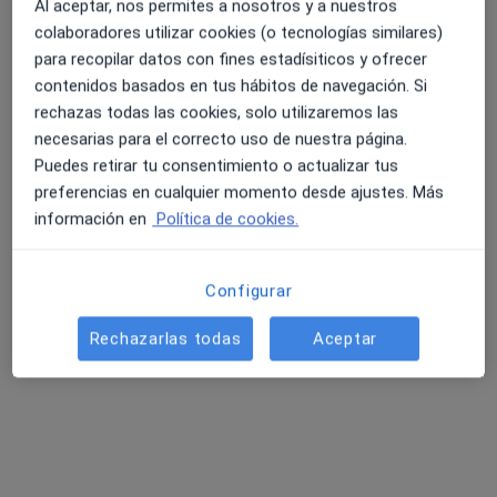
Al aceptar, nos permites a nosotros y a nuestros
colaboradores utilizar cookies (o tecnologías similares)
para recopilar datos con fines estadísiticos y ofrecer
contenidos basados en tus hábitos de navegación. Si
rechazas todas las cookies, solo utilizaremos las
necesarias para el correcto uso de nuestra página.
Puedes retirar tu consentimiento o actualizar tus
Opción de pago online
preferencias en cualquier momento desde ajustes. Más
Dr. Luis Ramirez Nuñez
información en
Política de cookies.
·
Ver más
Traumatólogo
232 opiniones
Configurar
Dirección
Online
Rechazarlas todas
Aceptar
Av. del Dr. Ferran, 73, Sant Carles de la Ràpita
•
Mapa
IME Institut Mèdic Especialitzat Montsiá Salut
Primera visita Traumatología y Cirugía Ortopédica
120 €
Este especialista no ofrece reserva de cita online en esta dirección.