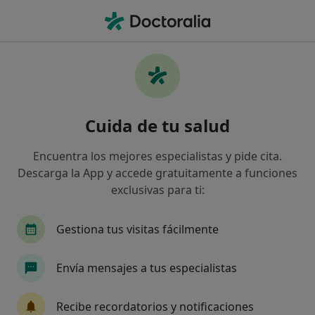
Men
Traumatólogo • Sant Carles de la Ràpita, Tarragona
Filtros
Seguro
Mapa
Traumatólogos en Sant Carles de la Ràpita
Cuida de tu salud
Así organizamos los resultados
Encuentra los mejores especialistas y pide cita.
Descarga la App y accede gratuitamente a funciones
¿Cuál es tu compañía aseguradora?
exclusivas para ti:
Adeslas
DKV Seguros
Mapfre
Aliança
Gestiona tus visitas fácilmente
Envía mensajes a tus especialistas
Recibe recordatorios y notificaciones